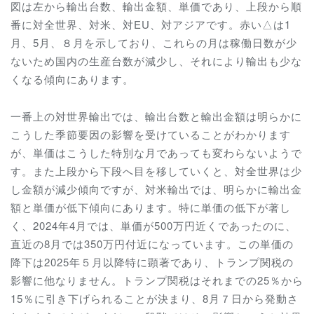
図は左から輸出台数、輸出金額、単価であり、上段から順
番に対全世界、対米、対EU、対アジアです。赤い△は1
月、5月、８月を示しており、これらの月は稼働日数が少
ないため国内の生産台数が減少し、それにより輸出も少な
くなる傾向にあります。
一番上の対世界輸出では、輸出台数と輸出金額は明らかに
こうした季節要因の影響を受けていることがわかります
が、単価はこうした特別な月であっても変わらないようで
す。また上段から下段へ目を移していくと、対全世界は少
し金額が減少傾向ですが、対米輸出では、明らかに輸出金
額と単価が低下傾向にあります。特に単価の低下が著し
く、2024年4月では、単価が500万円近くであったのに、
直近の8月では350万円付近になっています。この単価の
降下は2025年５月以降特に顕著であり、トランプ関税の
影響に他なりません。トランプ関税はそれまでの25％から
15％に引き下げられることが決まり、8月７日から発動さ