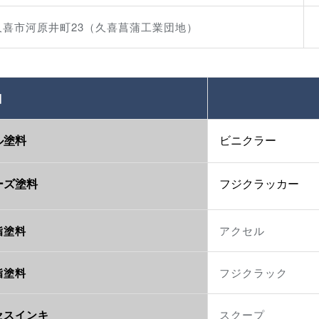
久喜市河原井町23（久喜菖蒲工業団地）
目
ル塗料
ビニクラー
ーズ塗料
フジクラッカー
脂塗料
アクセル
脂塗料
フジクラック
セスインキ
スクープ