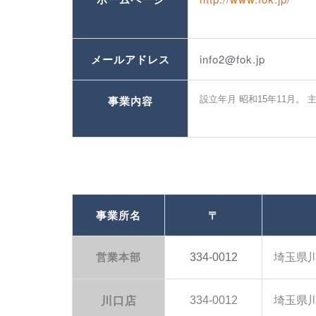
メールアドレス
info2@fok.jp
事業内容
設立年月 昭和15年11月
事業所名
〒
営業本部
334-0012
埼玉県川
川口店
334-0012
埼玉県川