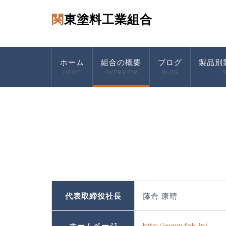
関東塗料工業組合
ホーム
組合の概要
ブログ
製品別
HOME
OVERVIEW
BLOG
代表取締役社長
藤倉 康晴
ホームページ
http
://www.fok.jp/