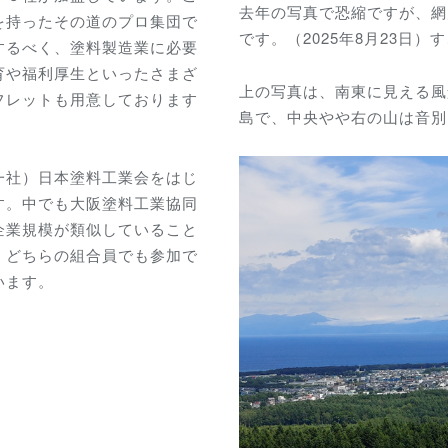
去年の写真で恐縮ですが、網
を持ったその道のプロ集団で
です。（2025年8月23日
するべく、塗料製造業に必要
育や福利厚生といったさまざ
上の写真は、南東に見える風
フレットも用意しております
島で、中央やや右の山は音別
一社）日本塗料工業会をはじ
す。中でも大阪塗料工業協同
企業規模が類似していること
、どちらの組合員でも参加で
います。