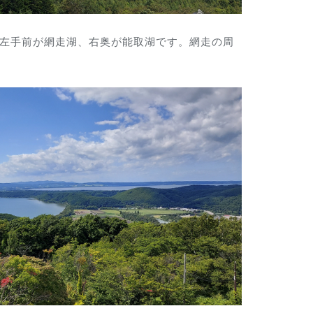
左手前が網走湖、右奥が能取湖です。網走の周