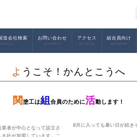
製造会社検索
お問い合わせ
アクセス
組合員向け
SEARCH
CONTACT
ACCESS
MEMBER
ようこそ！かんとこうへ
関
組
活
塗工は
合員のために
動します！
8月に入っても暑い日が続き
造業者が中心となって設立さ
４６社が加盟しています。こ