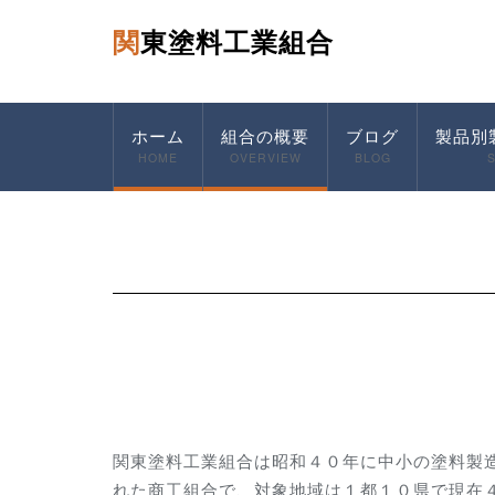
関東塗料工業組合
ホーム
組合の概要
ブログ
製品別
HOME
OVERVIEW
BLOG
関東塗料工業組合は昭和４０年に中小の塗料製
れた商工組合で、対象地域は１都１０県で現在