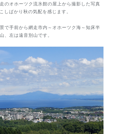
走のオホーツク流氷館の屋上から撮影した写真
）すこしばかり秋の気配を感じます。
景で手前から網走市内～オホーツク海～知床半
山、左は遠音別山です。