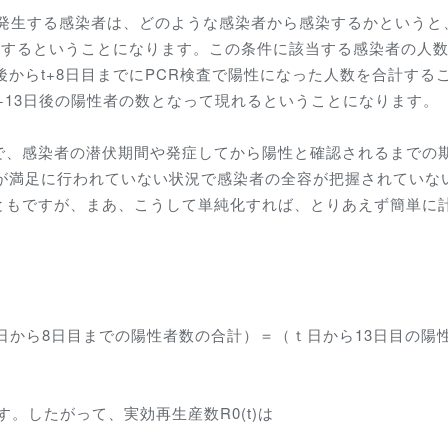
発生する感染者は、どのような感染者から感染するかというと
染するということになります。この条件に該当する感染者の人
後からt+8日目までにPCR検査で陽性になった人数を合計する
+13日後の陽性者の数となって現れるということになります。
、感染者の潜伏期間や発症してから陽性と確認されるまでの
査が満足に行われていない状況で感染者の全容が把握されていな
ともですが、まあ、こうして単純化すれば、とりあえず簡単に
ｔの翌日から8日目までの陽性者数の合計）＝（ｔ日から13日目の陽
す。したがって、実効再生産数R0(t)は