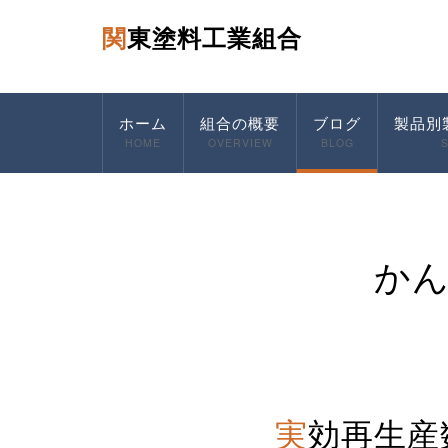
関東塗料工業組合
ホーム
組合の概要
ブログ
製品別
HOME
OVERVIEW
BLOG
か
実効再生