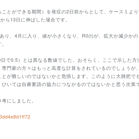
ることができる期間）を発症の2日前からとして、ケース１より
日から13日に伸ばした場合です。
クであり、4月に入り、値が小さくなり、R0(t)が、拡大か減少か
す。
0日で0.5）とは異なる数値でした。おそらく、ここで示した方
。専門家の方々はもっと高度な計算をされているのでしょうが、
ことが難しいのではないかと危惧します。このように大雑把で
、ひいては自粛要請の協力につながるのではないかと思う次第
参考にしました。
03dd4e8d1ff72