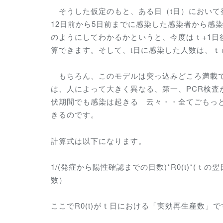
そうした仮定のもと、ある日（t日）において
12日前から5日前までに感染した感染者から感
のようにしてわかるかというと、今度はｔ+1日
算できます。そして、t日に感染した人数は、ｔ
もちろん、このモデルは突っ込みどころ満載で
は、人によって大きく異なる、第一、PCR検
伏期間でも感染は起きる 云々・・全てごもっ
きるのです。
計算式は以下になります。
1/(発症から陽性確認までの日数)*R0(t)*(
数）
ここでR0(t)がｔ日における「実効再生産数」で