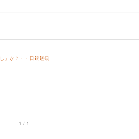
兆し」か？・・日銀短観
1 / 1