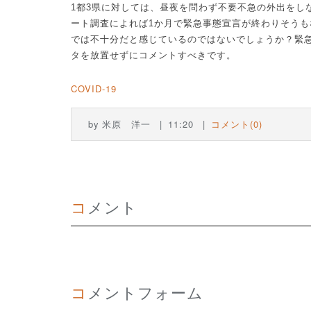
1
都
3
県に対しては、昼夜を問わず不要不急の外出をし
ート調査によれば
1
か月で緊急事態宣言が終わりそうも
では不十分だと感じているのではないでしょうか？緊
タを放置せずにコメントすべきです。
COVID-19
by
米原 洋一
11:20
コメント(0)
コメント
コメントフォーム