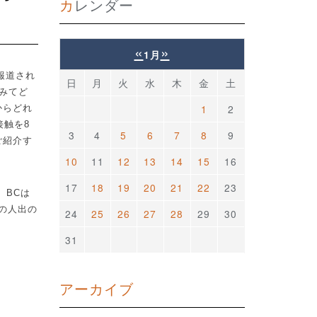
カレンダー
«
»
1月
報道され
日
月
火
水
木
金
土
みてど
1
2
からどれ
接触を
8
3
4
5
6
7
8
9
ご紹介す
10
11
12
13
14
15
16
17
18
19
20
21
22
23
、
BC
は
の人出の
24
25
26
27
28
29
30
31
アーカイブ