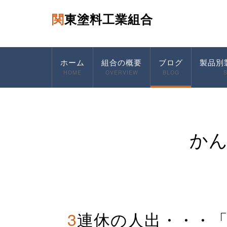
関東塗料工業組合
ホーム
組合の概要
ブログ
製品別
HOME
OVERVIEW
BLOG
か
3連休の人出・・・「感染が減らない程度」の減り方