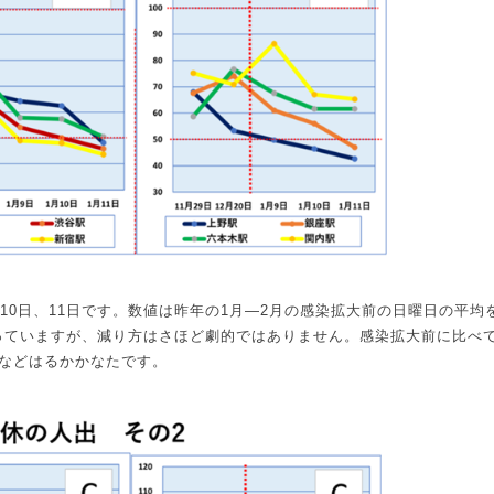
10
日、
11
日です。数値は昨年の
1
月
―2
月の感染拡大前の日曜日の平均
っていますが、減り方はさほど劇的ではありません。感染拡大前に比べ
などはるかかなたです。