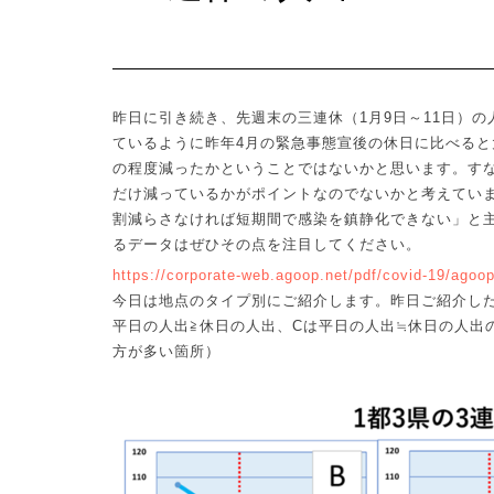
昨日に引き続き、先週末の三連休（
1
月
9
日～
11
日）の
ているように昨年
4
月の緊急事態宣後の休日に比べると
の程度減ったかということではないかと思います。す
だけ減っているかがポイントなのでないかと考えてい
割減らさなければ短期間で感染を鎮静化できない」と
るデータはぜひその点を注目してください。
https://corporate-web.agoop.net/pdf/covid-19/agoo
今日は地点のタイプ別にご紹介します。昨日ご紹介し
≧
≒
平日の人出
休日の人出、
C
は平日の人出
休日の人出
方が多い箇所）