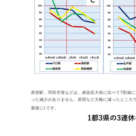
原宿駅、羽田空港などは、感染拡大前に比べて
7
割減に
った減少がありません。原宿など大幅に減ったところ
最後に
L
です。