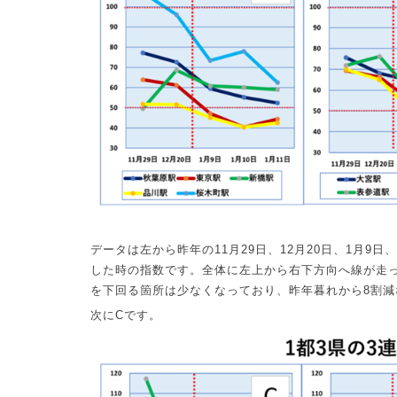
データは左から昨年の
11
月
29
日、
12
月
20
日、
1
月
9
日、
した時の指数です。全体に左上から右下方向へ線が走
を下回る箇所は少なくなっており、昨年暮れから
8
割減
次に
C
です。