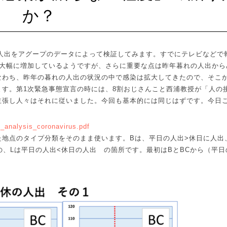
か？
人出をアグープのデータによって検証してみます。すでにテレビなどで
大幅に増加しているようですが、さらに重要な点は昨年暮れの人出から
なわち、昨年の暮れの人出の状況の中で感染は拡大してきたので、そこ
ます。第
1
次緊急事態宣言の時には、
8
割おじさんこと西浦教授が「人の
主張し人々はそれに従いました。今回も基本的には同じはずです。今日
p_analysis_coronavirus.pdf
た地点のタイプ分類をそのまま使います。
B
は、平日の人出
>
休日に人出
の、
L
は平日の人出
<
休日の人出 の箇所です。最初は
B
と
BC
から（平日