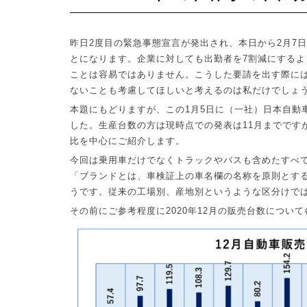
昨日
2
度目の緊急事態宣言が発出され、本日から
2
月
7
日
とになります。企業に対しても出勤者を
7
割減にするよ
ことは容易ではありません。こうした要請を出す際に
ないことも考慮してほしいと考えるのは私だけでしょ
本題にもどりますが、この
1
月
5
日に（一社）日本自動
した。生産台数の方は現時点での発表は
11
月までです
比を中心にご紹介します。
今回は乗用車だけでなくトラックやバスも含めたすべ
「ブランドとは、車検証上の車名欄の名称を原則とす
うです。従来の工場別、産地別というような区分けで
その前にご参考程度に
2020
年
12
月の販売台数について