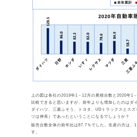
上の図は各社の
2019
年
1
－
12
月の累積台数と
2020
年
1
比較できると思いますが、前年よりも増加したのはダ
ダイハツ、三菱ふそう、トヨタ、
UD
トラックスとスズ
ツは伸長）であったということになるでしょうか？
販売台数全体の前年比は
87.7
％でした。生産の方は、
1
す。