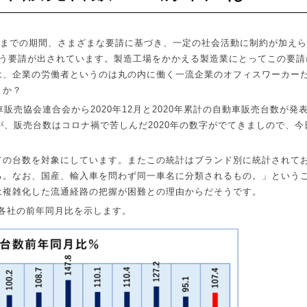
までの期間、さまざまな要請に基づき、一定の社会活動に制約が加えら
う要請が出されています。製造工場をかかえる製造業にとってこの要請
は、企業の労働者というのは丸の内に働く一流企業のオフィスワーカー
うか？
車販売協会連合会から
2020
年
12
月と
2020
年累計の自動車販売台数が発
が、販売台数はコロナ禍で苦しんだ
2020
年の数字がでてきましので、今
ての台数を対象にしています。またこの統計はブランド別に統計されて
る。なお、国産、輸入車を問わず同一車名に分類されるもの。」という
は複雑化した流通経路の把握が困難との理由からだそうです。
各社の前年同月比を示します。