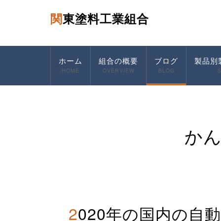
関東塗料工業組合
ホーム
組合の概要
ブログ
製品別
HOME
OVERVIEW
BLOG
か
2020年の国内の自