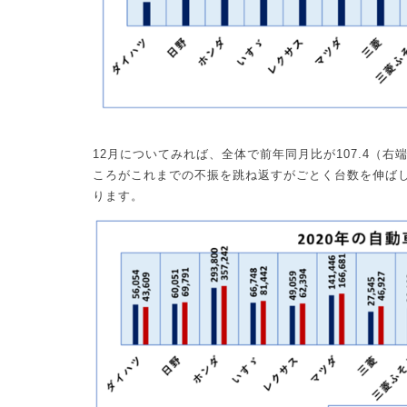
12
月についてみれば、全体で前年同月比が
107.4
（右
ころがこれまでの不振を跳ね返すがごとく台数を伸ば
ります。