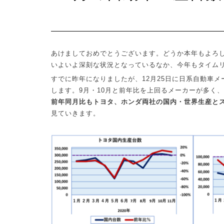
あけましておめでとうございます。どうか本年もよろ
いよいよ深刻な状況となっているなか、今年もタイム
すでに昨年になりましたが、
12
月
25
日に日系自動車メ
します。
9
月・
10
月と前年比を上回るメーカーが多く、
前年同月比もトヨタ、ホンダ両社の国内・世界生産と
見ていきます。