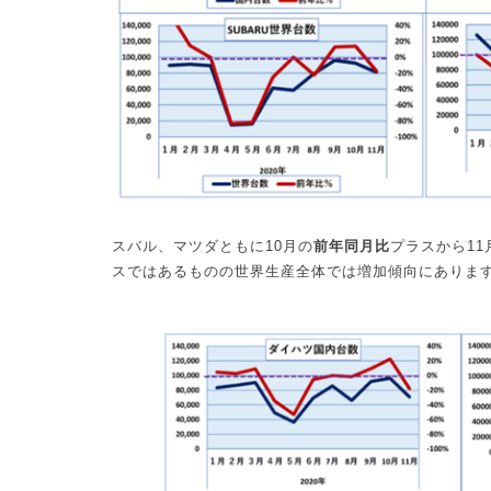
スバル、マツダともに
10
月の
前年同月比
プラスから
11
スではあるものの世界生産全体では増加傾向にありま