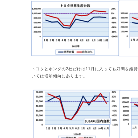
トヨタとホンダの
2
社だけは
11
月に入っても好調を維持
いては増加傾向にあります。