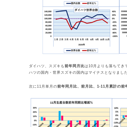
ダイハツ、スズキも
前年同月比
は
10
月よりも落ちてき
ハツの国内・世界スズキの国内はマイナスとなりまし
次に
11
月単月の
前年同月比、前月比、
1-11
月累計の前