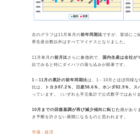
左のグラフは
11
月単月の
前年同期比
ですが、冒頭にご
界生産台数以外はすべてマイナスとなりました。
11
月単月の
前月比
さらに象徴的で、
国内生産は全社が
比でみると特にダイハツの落ち込みが顕著です。
1
－
11
月の累計の前年同期比
は、
1
－
10
月とほぼ同様な
比は、
トヨタ
87.2
％、日産
58.6
％、ホンダ
82.9
％、ス
っています。（いずれも手元集計で公式数字ではあり
10
月までの回復基調が再び減少傾向に転じた
感があり
き予断を許さない展開になるものと思われます。
市場
経済