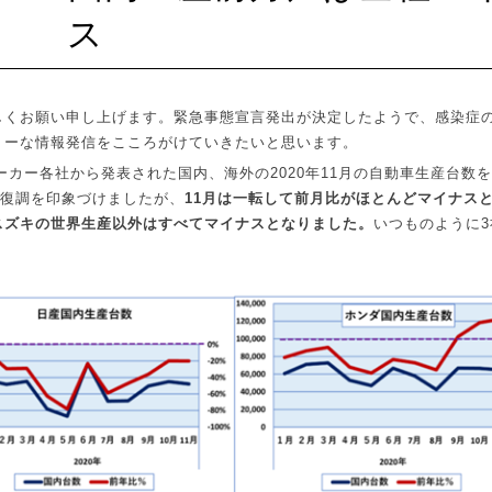
ス
しくお願い申し上げます。緊急事態宣言発出が決定したようで、感染症
リーな情報発信をこころがけていきたいと思います。
ーカー各社から発表された国内、海外の
2020
年
11
月の自動車生産台数を
復調を印象づけましたが、
11
月は一転して前月比がほとんどマイナス
スズキの世界生産以外はすべてマイナスとなりました。
いつものように
3