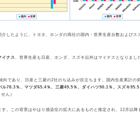
紹介したように、トヨタ、ホンダの両社の国内・世界生産台数およびス
マイナス
、世界生産も日産、ホンダ、スズキ以外はマイナスとなりまし
傾向であり、日産と三菱の
2
社のち込みが目立ちます。国内生産累計の
バル
78.3
％、マツダ
65.4
％、三菱
49.5
％、ダイハツ
90.1
％、スズキ
95.5
ません）
ます。この背景はやはり感染症の拡大にあるものと推定され、
12
月以降