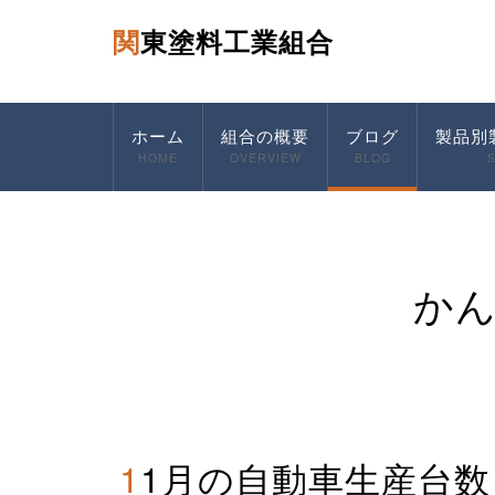
関東塗料工業組合
ホーム
組合の概要
ブログ
製品別
HOME
OVERVIEW
BLOG
か
11月の自動車生産台数・・国内生産前月比は全社マイナ