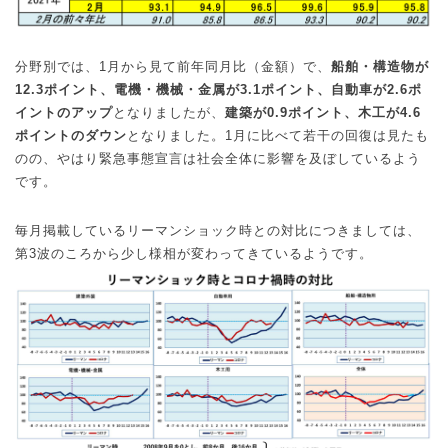
分野別では、
1
月から見て前年同月比（金額）で、
船舶・構造物が
12.3
ポイント、電機・機械・金属が
3.1
ポイント、自動車が
2.6
ポ
イントのアップ
となりましたが、
建築が
0.9
ポイント、木工が
4.6
ポイントのダウン
となりました。
1
月に比べて若干の回復は見たも
のの、やはり緊急事態宣言は社会全体に影響を及ぼしているよう
です。
毎月掲載しているリーマンショック時との対比につきましては、
第
3
波のころから少し様相が変わってきているようです。