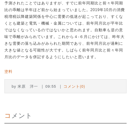
予測されたことではありますが、すでに前年同期比と前々年同期
比の乖離は半年ほど前から始まっていました。
2019
年
10
月の消費
税増税以降建築関係を中心に需要の低迷が起こっており、すくな
くとも建築と電気・機械・金属については、前年同月比が平年比
ではなくなっているのではないかと思われます。自動車も逆の意
味で乖離がみられています。これから４
-
６月にかけては、昨年大
きな需要の落ち込みがみられた期間であり、前年同月比が過剰に
大きな値となる可能性が大です。しばらく前年同月比と前々年同
月比のデータを併記するようにしたいと思います。
塗料
by
米原 洋一
09:55
コメント(0)
コメント