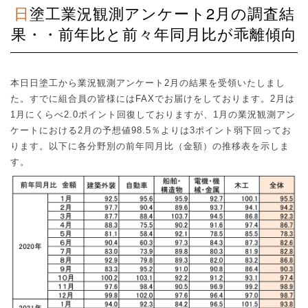
日塗工業況観測アンケート2月の調査結
果・・前年比と前々年同月比が乖離傾向
本日日塗工から業況観測アンケート
2
月の結果を受領いたしまし
た。すでに組合員の皆様には
FAX
でお届けをしております。
2
月は
1
月にくらべ
2.0
ポイント回復しておりますが、
1
月の業況観測アン
ケートにおける
2
月の予想値
98.5
％よりは
3
ポイント弱下回ってお
ります。以下に各分野別の前年同月比（金額）の推移表を示しま
す。