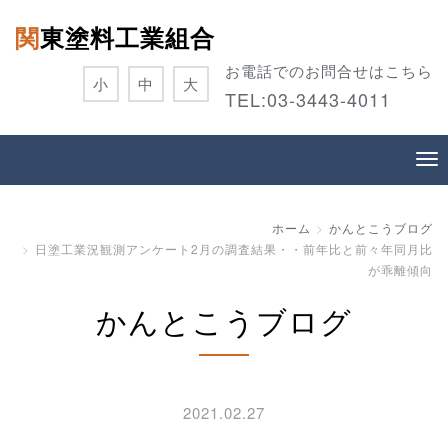
関東塗料工業組合
お電話でのお問合せはこちら
小
中
大
TEL:
03-3443-4011
ホーム
かんとこうブログ
日塗工業況観測アンケート2月の調査結果・・前年比と前々年同月比
が乖離傾向
かんとこうブログ
2021.02.27