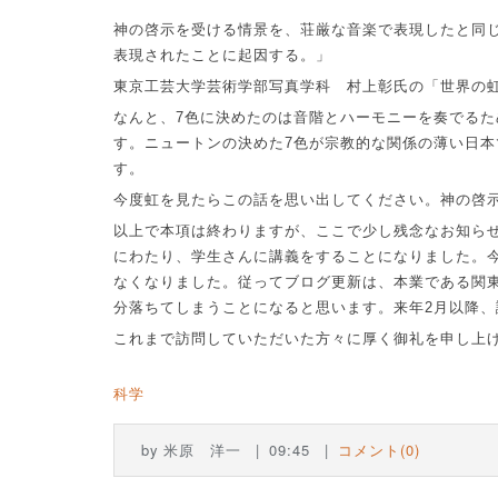
神の啓示を受ける情景を、荘厳な音楽で表現したと同
表現されたことに起因する。」
東京工芸大学芸術学部写真学科 村上彰氏の「世界の
なんと、
7
色に決めたのは音階とハーモニーを奏でるた
す。ニュートンの決めた
7
色が宗教的な関係の薄い日本
す。
今度虹を見たらこの話を思い出してください。神の啓
以上で本項は終わりますが、ここで少し残念なお知ら
にわたり、学生さんに講義をすることになりました。
なくなりました。従ってブログ更新は、本業である関
分落ちてしまうことになると思います。来年
2
月以降、
これまで訪問していただいた方々に厚く御礼を申し上
科学
by
米原 洋一
09:45
コメント(0)