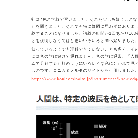
虹は
7
色と学校で習いました。それを少しも疑うことな
とを聞きました。それでも特に疑問に思わずにおりま
義することになりました。講義の時間が
1
回あたり
100
とを説明しなくてはと思いいろいろと調べ始めました
知っているようでも理解できていないことも多く、そ
には色の話は避けて通れません。色の話は通常、「人
ムで分解すると虹のようにいろいろな色に分かれて見
ものです。コニカミノルタのサイトから引用しました
https://www.konicaminolta.jp/instruments/knowledg