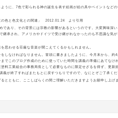
じように、
7
色で彩られる神の誕生を表す絵画が絵の具やペイントなどの
虹の色と色文化との関連」
2012.01.24
より引用
めであり、その背景には宗教の影響があるというのです。大変興味深い
で継承され、アメリカやドイツで受け継がれなかったのも不思議な気が
示を思わせる荘厳な音楽が聞こえてくるかもしれません。
せをしなければなりません。冒頭に書きましたように、今月末から、約
4
今までこのブログ作成のために使っていた時間を講義の準備にあてなけ
東塗料工業組合の事務局長として必要なものに限定せざるを得ず、更新
講義が終了すればまたもとに戻すつもりですので、なにとぞご了承くだ
げるとともに、ここしばらくの間ご理解いただきますようお願申し上げ