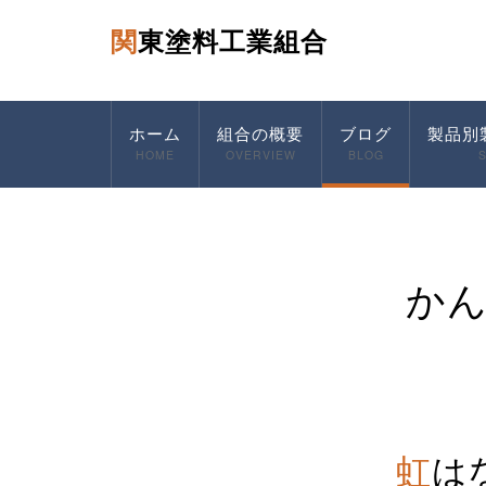
関東塗料工業組合
ホーム
組合の概要
ブログ
製品別
HOME
OVERVIEW
BLOG
か
虹