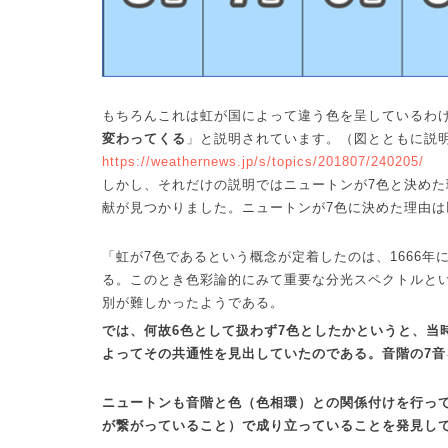
もちろんこれは虹が国によって違う色を呈しているわ
変わってくる
」と説明されています。（図とともに説
https://weathernews.jp/s/topics/201807/240205/
しかし、それだけの説明ではニュートンが
7
色と決めた
献が見つかりました。ニュートンが
7
色に決めた理由は
「虹が
7
色であるという概念が定着したのは、
1666
年
る。このとき色彩論的にみて重要な分光スペクトルと
別が難しかったようである。
では、何故
6
色として扱わず
7
色としたかというと、当
よってその共通性を見出していたのである。音階の
7
音
ニュートンも音階と色（色相環）との関係付けを行っ
が繋がっていること）で成り立っていることを発見し