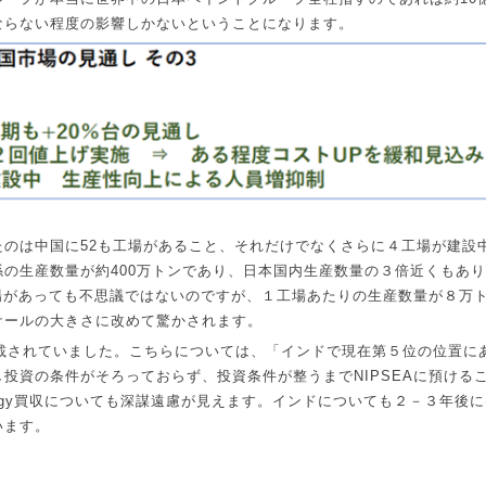
ならない程度の影響しかないということになります。
たのは中国に
52
も工場があること、それだけでなくさらに４工場が建設
係の生産数量が約
400
万トンであり、日本国内生産数量の３倍近くもあり
場があっても不思議ではないのですが、１工場あたりの生産数量が８万
ケールの大きさに改めて驚かされます。
載されていました。こちらについては、「インドで現在第５位の位置に
し投資の条件がそろっておらず、投資条件が整うまで
NIPSEA
に預ける
gy
買収についても深謀遠慮が見えます。インドについても２－３年後に
います。