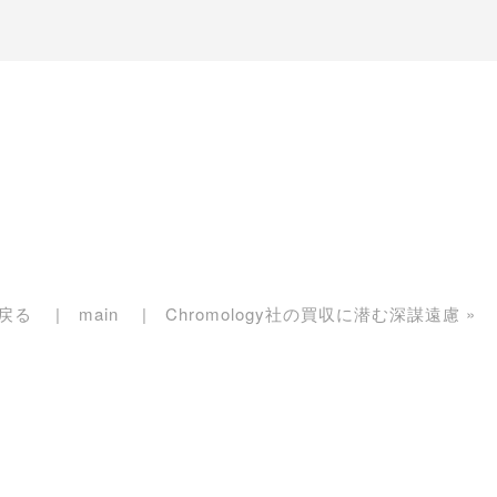
戻る
main
Chromology社の買収に潜む深謀遠慮
»