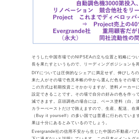
そうした中国市場での
NIPSEA
の立ち位置と戦略につ
長を果たすというもので、リーディングポジションを
DIY
については圧倒的なシェアに満足せず、伸びしろ
来た人がその場で色見本帳の中から選んだ色をその場
この方式は初期投資こそかかりますが、塗料メーカー
設定できることです。その場で自分の好みの色を作っ
減できます。店頭調色の場合には、ベース塗料（白、
カラーぺーストだけで賄えますので、生産、配送、在
（
Buy it yourself
）の多い国では普通に行われていま
果は十分にあるとみているのでしょう。
Evergrande
社の信用不安から生じた中国の不動産バブ
下に過ぎないと説明しています。この日本ペイントグ