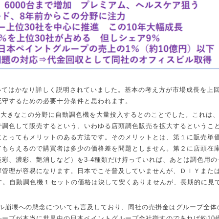
いてはかなり詳しく説明されていました。基本の考え方が市場成長を上
死守するための必要十分条件と思われます。
の大きなこの分野に自動調色機を大量投入するとのことでした。これは
で調色して販売するという、いわゆる店頭調色販売を拡大するというこ
にとってもメリットのある方法です。そのメリットとは、第１に販売単
てもらえるので購買者は多少の価格差を問題としません。第２に店頭在
淡彩、濃彩、艶消しなど）を
3-4
種類だけ持っていれば、あとは調色用の
庫管理が容易になります。日本でこそ普及していませんが、ＤＩＹまた
す。自動調色機１セットの価格は決して安くありませんが、長期的に見
ル崩壊への懸念についても言及しており、同社の売掛金はグループ全体
ループが本当に世界中の日本ペイントグループ全社指すのであれば約
10