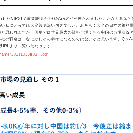
われた
NIPSEA
事業説明会の
Q&A
内容が発表されました。かなり具体的
疎い私にとっては大変興味深い内容でした。おそらく大半の日本の塗料
のと思われますが、国別では世界最大の塗料市場である中国の市場状況
会社の戦略は、なにがしかの参考になるのではないかと思います。
Q
＆
A
記
URL
よりご覧いただけます。
/name/20211026ir01_j.pdf