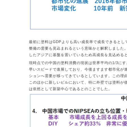
最初に塗料は
GDP
よりも高い成長率で成長できるとし
整備の需要も見込まれるという意味かと解釈しました
したアジアに基盤を置いているため高成長を見込める
現時点での中国の塗料消費の現状は世界平均の
1/3
にす
早いスピードで進展しており、今後ますます都市化が
ションへ需要が移ってきているとしています。この理
このほかに新しいビルにおいて、特に外壁では塗料が
は依然として新築中心であるとのことでした。