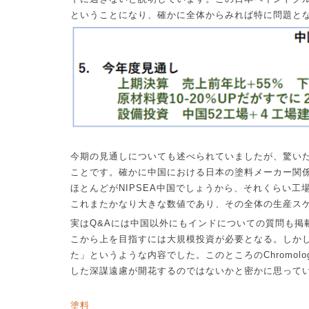
ということになり、確かに全体からみれば特に問題と
今期の見通しについても
述べられていましたが、驚い
ことです。確かに中国における日本の塗料メーカー関
ほとんどが
NIPSEA
中国でしょうから、それくらい工
これまたかなり大きな数値であり、その全体の生産ス
実は
Q&A
には中国以外にもインドについての質問も掲
こから上を目指すには大規模投資が必要となる。しか
た」というような内容でした。このところの
Chromolo
した深謀遠慮が開花するのではないかと密かに思って
塗料