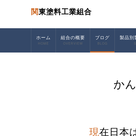
関東塗料工業組合
ホーム
組合の概要
ブログ
製品別
HOME
OVERVIEW
BLOG
か
現在日