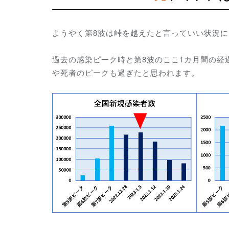
ようやく第8波は峠を越えたと言っていい状況
過去の感染ピーク時と第8波のここ1カ月間の
や死者のピークも過ぎたと思われます。