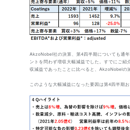
AkzoNobel社の決算、第4四半期についても
ントを問わず増収大幅減益でした。すでにご紹介したS
収減益であったことに比べると、AkzoNobe
このような大幅減益になった要因は第4四半期