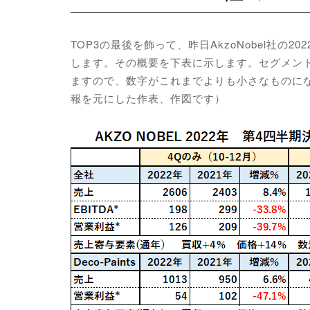
TOP3の最後を飾って、昨日AkzoNobel社
します。その概要を下表に示します。セグメント
ますので、数字がこれまでよりも小さなものに
報を元にした作表、作図です）