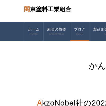
関東塗料工業組合
ホーム
組合の概要
ブログ
製品別
HOME
OVERVIEW
BLOG
か
AkzoNobel社