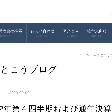
製造会社検索
お問い合わせ
アクセス
組合員向け
SEARCH
CONTACT
ACCESS
MEMBER
ホーム
かんとこう
んとこうブログ
2023.02.09
の2022年第４四半期および通年決算