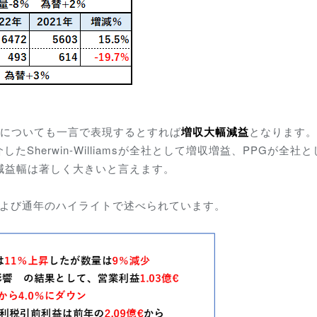
通年についても一言で表現するとすれば
増収大幅減益
となります。
herwin-Williamsが全社として増収増益、PPGが全社
lの減益幅は著しく大きいと言えます。
および通年のハイライトで述べられています。