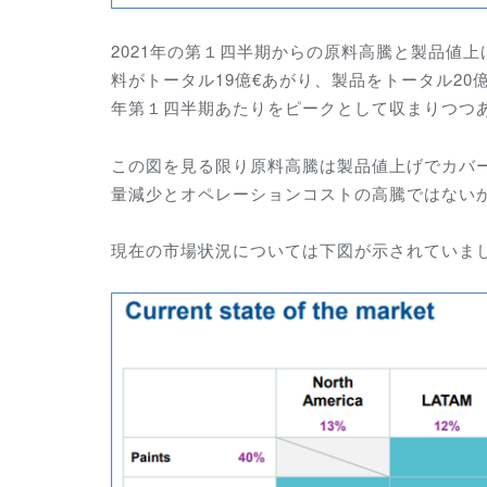
2021年の第１四半期からの原料高騰と製品値上
料がトータル19億€あがり、製品をトータル20
年第１四半期あたりをピークとして収まりつつ
この図を見る限り原料高騰は製品値上げでカバ
量減少とオペレーションコストの高騰ではない
現在の市場状況については下図が示されていま