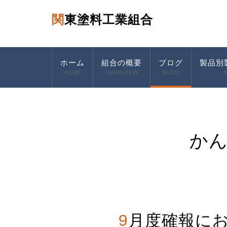
関東塗料工業組合
ホーム
組合の概要
ブログ
製品別
HOME
OVERVIEW
BLOG
か
9月度確報に