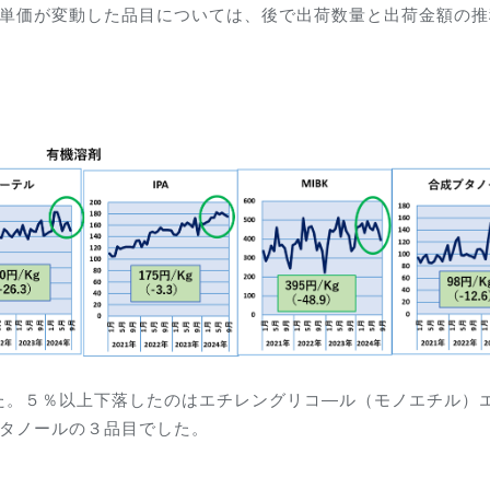
上単価が変動した品目については、後で出荷数量と出荷金額の推
た。５％以上下落したのはエチレングリコ―ル（モノエチル）
ブタノールの３品目でした。