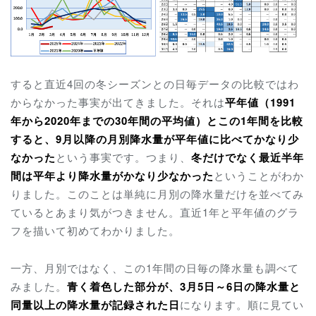
すると直近4回の冬シーズンとの日毎データの比較ではわ
からなかった事実が出てきました。それは
平年値（1991
年から2020年までの30年間の平均値）とこの1年間を比較
すると、9月以降の月別降水量が平年値に比べてかなり少
なかった
という事実です。つまり、
冬だけでなく最近半年
間は平年より降水量がかなり少なかった
ということがわか
りました。このことは単純に月別の降水量だけを並べてみ
ているとあまり気がつきません。直近1年と平年値のグラ
フを描いて初めてわかりました。
一方、月別ではなく、この1年間の日毎の降水量も調べて
みました。
青く着色した部分が、3月5日～6日の降水量と
同量以上の降水量が記録された日
になります。順に見てい