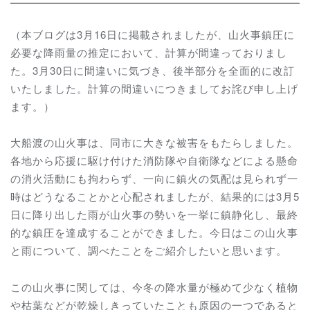
（本ブログは3月16日に掲載されましたが、山火事鎮圧に
必要な降雨量の推定において、計算が間違っておりまし
た。3月30日に間違いに気づき、後半部分を全面的に改訂
いたしました。計算の間違いにつきましてお詫び申し上げ
ます。）
大船渡の山火事は、同市に大きな被害をもたらしました。
各地から応援に駆け付けた消防隊や
自衛隊など
による懸命
の消火活動にも拘わらず、一向に鎮火の気配は見られず一
時はどうなることかと心配されましたが、結果的には3月5
日に降り出した雨が山火事の勢いを一挙に鎮静化し、最終
的な鎮圧を達成することができました。今日はこの山火事
と雨について、調べたことをご紹介したいと思います。
この山火事に関しては、今冬の降水量が極めて少なく植物
や枯葉などが乾燥しきっていたことも原因の一つであると