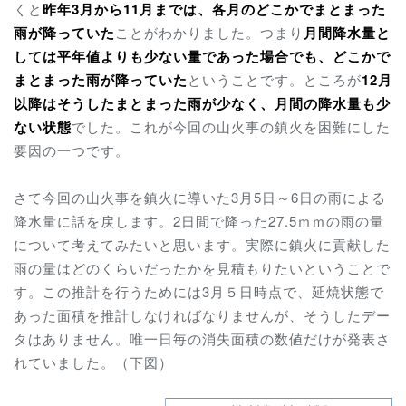
くと
昨年3月から11月までは、各月のどこかでまとまった
雨が降っていた
ことがわかりました。つまり
月間降水量と
しては平年値よりも少ない量であった場合でも、どこかで
まとまった雨が降っていた
ということです。ところが
12月
以降はそうしたまとまった雨が少なく、月間の降水量も少
ない状態
でした。これが今回の山火事の鎮火を困難にした
要因の一つです。
さて今回の山火事を鎮火に導いた3月5日～6日の雨による
降水量に
話を
戻します。2日間で降った27.5ｍｍの雨の量
について考えてみたいと思います。実際に鎮火に貢献した
雨の量はどのくらいだったかを見積もりたいということで
す。この推計を行うためには3月５日時点で、延焼状態で
あった面積を推計しなければなりませんが、そうしたデー
タはありません。唯一日毎の消失面積の数値だけが発表さ
れていました。（下図）