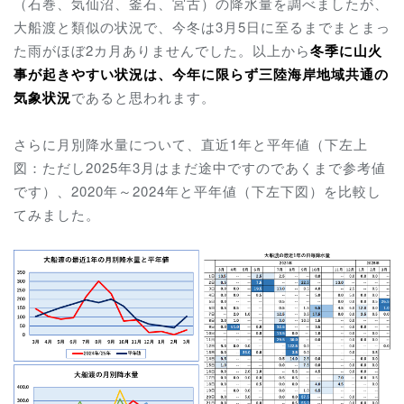
（石巻、気仙沼、釜石、宮古）の降水量を調べましたが、
大船渡と類似の状況で、今冬は3月5日に至るまでまとまっ
た雨がほぼ2カ月ありませんでした。以上から
冬季に山火
事が起きやすい状況は、
今年に限らず
三陸海岸地域共通の
気象状況
であると思われます。
さらに月別降水量について、直近1年と平年値
（下左上
図：ただし2025年3月はまだ途中ですのであくまで参考値
です）
、2020年～2024年と平年値（下左下図）を比較し
てみました。