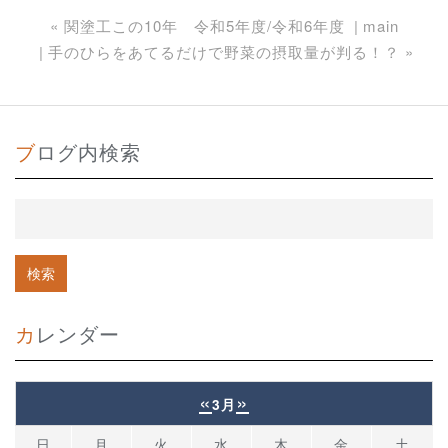
«
関塗工この10年 令和5年度/令和6年度
main
手のひらをあてるだけで野菜の摂取量が判る！？
»
ブログ内検索
カレンダー
«
»
3月
日
月
火
水
木
金
土