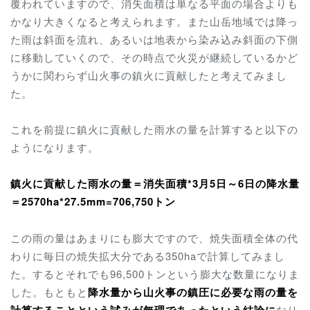
覆われていますので、消失面積は単なる平面の場合よりも
かなり大きくなると考えられます。また山岳地域では降っ
た雨は斜面を流れ、あるいは地表から染み込み斜面の下側
に移動していくので、その時点で火災が継続しているかど
うかに関わらず山火事の鎮火に貢献したと考えてみまし
た。
これを前提に鎮火に貢献した雨水の量を計算すると以下の
ようになります。
鎮火に貢献した雨水の量＝消失面積*3月5日～6日の降水量
＝2570ha*27.5mm=706,750トン
この雨の量はあまりにも膨大ですので、焼失面積全体の代
わりに毎日の焼失拡大分である350haで計算してみまし
た。するとそれでも96,500トンという膨大な数量になりま
した。もともと
降水量から山火事の鎮圧に必要な雨の量を
計算することという試みが無理であったという結論に
なり