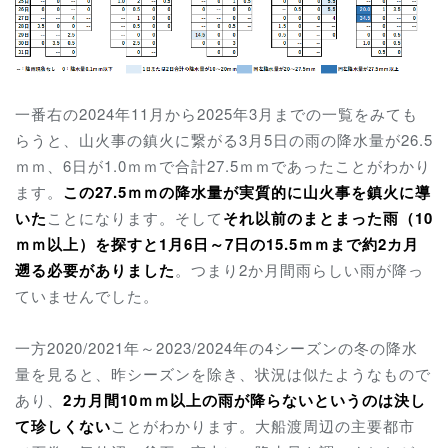
一番右の2024年11月から2025年3月までの一覧をみても
らうと、山火事の鎮火に繋がる3月5日の雨の降水量が26.5
ｍｍ、6日が1.0ｍｍで合計27.5ｍｍであったことがわかり
ます。
この27.5ｍｍの降水量が実質的に山火事を鎮火に導
いた
ことになります。そして
それ以前のまとまった雨（10
ｍｍ以上）を探すと1月6日～7日の15.5ｍｍまで約2カ月
遡る必要がありました
。つまり2か月間雨らしい雨が降っ
ていませんでした。
一方2020/2021年～2023/2024年の4シーズンの冬の降水
量を見ると、昨シーズンを除き、状況は似たようなもので
あり、
2カ月間10ｍｍ以上の雨が降らないというのは決し
て珍しくない
ことがわかります。大船渡周辺の主要都市