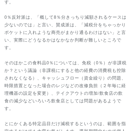
す。
0％反対派は、「概して8％分きっちり減額されるケースは
少ないのでは」と言い、賛成派は、「減税分をちゃっかり
ポケットに入れような商売がまかり通るわけはない」と言
い、実際にどうなるかはなかなか判断が難しいところで
す。
そのほかこの食料品0％については、免税（0％）が非課税
か？という議論（非課税にすると他の経費の消費税も控除
されなくなる）、キャッシュフロー（資金繰り）の問題、
時限措置となった場合のレジなどの改修負担（２年毎に経
理機器の設定を変更）、テイクアウトの増加/飲食店の飲
食の減少などいろいろ飲食店としては問題があるようで
す。
とにかくある特定品目だけ減税するというのは、範囲を指
定するだけでも大変な気がします。選挙期間中なので個人