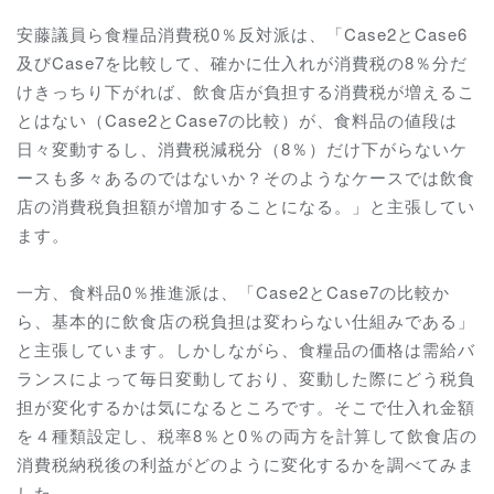
安藤議員ら食糧品消費税0％反対派は、「Case2とCase6
及びCase7を比較して、確かに仕入れが消費税の8％分だ
けきっちり下がれば、飲食店が負担する消費税が増えるこ
とはない（Case2とCase7の比較）が、食料品の値段は
日々変動するし、消費税減税分（8％）だけ下がらないケ
ースも多々あるのではないか？そのようなケースでは飲食
店の消費税負担額が増加することになる。」と主張してい
ます。
一方、食料品0％推進派は、「Case2とCase7の比較か
ら、基本的に飲食店の税負担は変わらない仕組みである」
と主張しています。しかしながら、食糧品の価格は需給バ
ランスによって毎日変動しており、変動した際にどう税負
担が変化するかは気になるところです。そこで仕入れ金額
を４種類設定し、税率8％と0％の両方を計算して飲食店の
消費税納税後の利益がどのように変化するかを調べてみま
した。