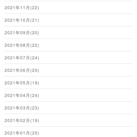
2021年11月(22)
2021年10月(21)
2021年09月(20)
2021年08月(22)
2021年07月(24)
2021年06月(20)
2021年05月(19)
2021年04月(24)
2021年03月(23)
2021年02月(19)
2021年01月(20)