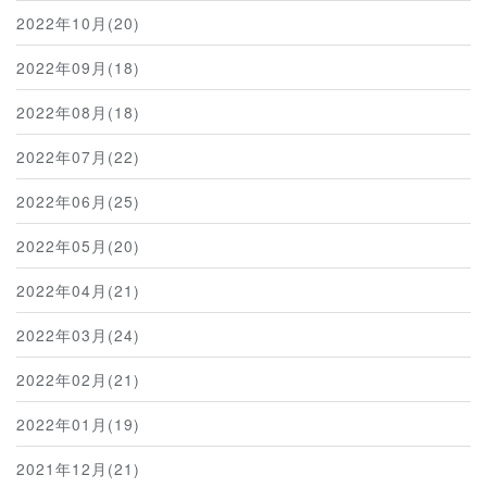
2022年10月(20)
2022年09月(18)
2022年08月(18)
2022年07月(22)
2022年06月(25)
2022年05月(20)
2022年04月(21)
2022年03月(24)
2022年02月(21)
2022年01月(19)
2021年12月(21)