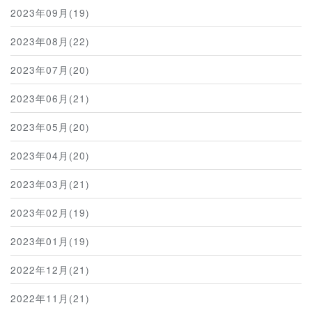
2023年09月(19)
2023年08月(22)
2023年07月(20)
2023年06月(21)
2023年05月(20)
2023年04月(20)
2023年03月(21)
2023年02月(19)
2023年01月(19)
2022年12月(21)
2022年11月(21)