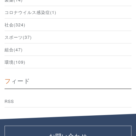
コロナウイルス感染症(1)
社会(324)
スポーツ(37)
組合(47)
環境(109)
フィード
RSS