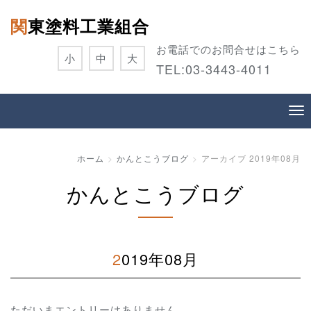
関東塗料工業組合
お電話でのお問合せはこちら
小
中
大
TEL:
03-3443-4011
ホーム
かんとこうブログ
アーカイブ 2019年08月
かんとこうブログ
2019年08月
ただいまエントリーはありません。