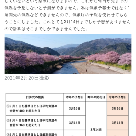
していないという結果になりますので、これから何日か先までの
気温を予想しないと予測ができません。私は気象予報士ではなく
1
週間先の気温などできませんので、気象庁の予報を使わせてもら
うことにしました。これとても
3
月
14
日までしか予想がありません
ので計算はそこまでしかできませんでした。
2021
年
2
月
20日撮影