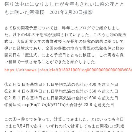
祭りは中止になりましたが今年もきれいに菜の花とと
もに咲いた河津桜
2021
年
2
月
20
日撮影
さて桜の開花予想については、昨年このブログでご紹介しまし
④
た。以下の
4
本の予想式が提唱されていました。このうち
の魔法
式は、大阪府立大学の青野教授らが長年の研究の結果に基づいて
導いた経験式であり、全国の多数の地点で実際の気象条件と桜の
開花日を「魔法式」による予想日とともに検証し、この両者を良
い精度で一致させることができたと紹介しました。
https://withnews.jp/article/f0180319001qq000000000000000W
①
2
月
1
日を基準日とし日平均気温の合計が
400
を超えた日
②
2
月
4
日を基準日とし日平均気温の合計が
360
を超えた日
③
2
月
1
日を基準日とし日最高気温の合計が
600
を超えた日
④
魔法式
exp(Ea
(T-Ts))/(R
T*Ts)
の合計が
23.8
を超えた日
①
④
この
～
までを使って、計算してみました。とはいっても今日
はまだ
3
月
4
日であり、いずれの式で計算してもまだ開花には到達