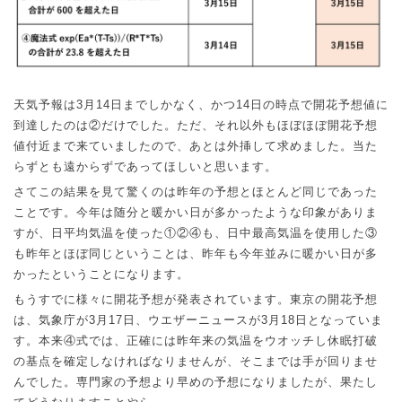
天気予報は
3
月
14
日までしかなく、かつ
14
日の時点で開花予想値に
②
到達したのは
だけでした。ただ、それ以外もほぼほぼ開花予想
値付近まで来ていましたので、あとは外挿して求めました。当た
らずとも遠からずであってほしいと思います。
さてこの結果を見て驚くのは昨年の予想とほとんど同じであった
ことです。今年は随分と暖かい日が多かったような印象がありま
①②④
③
すが、日平均気温を使った
も、日中最高気温を使用した
も昨年とほぼ同じということは、昨年も今年並みに暖かい日が多
かったということになります。
もうすでに様々に開花予想が発表されています。東京の開花予想
は、気象庁が
3
月
17
日、ウエザーニュースが
3
月
18
日となっていま
④
す。本来
式では、正確には昨年来の気温をウオッチし休眠打破
の基点を確定しなければなりませんが、そこまでは手が回りませ
んでした。専門家の予想より早めの予想になりましたが、果たし