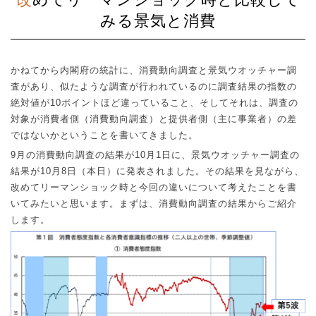
みる景気と消費
かねてから内閣府の統計に、消費動向調査と景気ウオッチャー調
査があり、似たような調査が行われているのに調査結果の指数の
絶対値が
10
ポイントほど違っていること、そしてそれは、調査の
対象が消費者側（消費動向調査）と提供者側（主に事業者）の差
ではないかということを書いてきました。
9
月の消費動向調査の結果が
10
月
1
日に、景気ウオッチャー調査の
結果が
10
月
8
日（本日）に発表されました。その結果を見ながら、
改めてリーマンショック時と今回の違いについて考えたことを書
いてみたいと思います。まずは、消費動向調査の結果からご紹介
します。