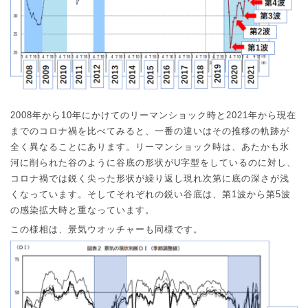
2008
年から
10
年にかけてのリーマンショック時と
2021
年から現在
までのコロナ禍を比べてみると、一番の違いはその推移の軌跡が
全く異なることにあります。リーマンショック時は、あたかも氷
河に削られた谷のように谷底の形状が
U
字型をしているのに対し、
コロナ禍では鋭く尖った形状が繰り返し現れ次第に底の深さが浅
くなっています。そしてそれぞれの鋭い谷底は、第
1
波から第
5
波
の感染拡大時と重なっています。
この様相は、景気ウオッチャーも同様です。