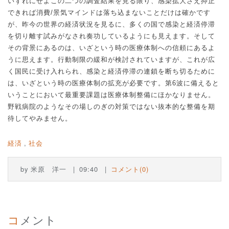
いずれにせよこの二つの調査結果を見る限り、感染拡大さえ抑止
できれば消費
/
景気マインドは落ち込まないことだけは確かです
が、昨今の世界の経済状況を見るに、多くの国で感染と経済停滞
を切り離す試みがなされ奏功しているようにも見えます。そして
その背景にあるのは、いざという時の医療体制への信頼にあるよ
うに思えます。行動制限の緩和が検討されていますが、これが広
く国民に受け入れられ、感染と経済停滞の連鎖を断ち切るために
は、いざという時の医療体制の拡充が必要です。第
6
波に備えると
いうことにおいて最重要課題は医療体制整備にほかなりません。
野戦病院のようなその場しのぎの対策ではない抜本的な整備を期
待してやみません。
経済
社会
by
米原 洋一
09:40
コメント(0)
コメント