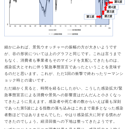
細かにみれば、景気ウオッチャーの振幅の方が大きいようです
が、谷の形状については上のグラフと同じです。これは言うまで
もなく、消費者も事業者もそのマインドを支配してきたものは、
感染拡大とそれに伴う緊急事態宣言であったということを意味す
るのだと思います。これが、ただ
1
回の衝撃で終わったリーマンシ
ョック時との違いです。
ただ細かく見ると、時間を経るにしたがい、こうした感染拡大
/
緊
急事態宣言による消費や景気への影響度はだんだんと小さくなっ
てきたように見えます。感染者や死亡者の数からいえば最も深刻
であった第
5
波による指数の落ち込みはこれまで最多となった感染
者数ほどではありませんでした。やはり感染拡大に対する慣れが
できたのでしょう。経済回復への下地は整ってきたようです。