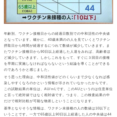
年齢別、ワクチン接種日からの経過日数別での中和活性の中央値
となっています。確かに、
40
歳未満のの人を見ていくとワクチン
摂取日から時間が経過するにつれて数値が減少していきます。ま
たワクチン接種日から
90
日以上経過した人達をみれば、高齢者ほ
ど減少していきます。しかしこれをもって、すぐに３回目の接種
を早期に実施しなければならないという結論を導くことができる
のであろうかと感じました。
そう思った理由は、中和活性値がどのくらいまで少なくなれば感
染しやすくなろのかという情報が示されていなかったからです。
この試験結果の単位は、
AU/
ｍ
L
です。この
AU
というのは任意単位
と言って絶対値ではなく相対値です。つまり、この検査結果の中
だけで相対比較が可能な物差しということになります。
基準となりそうな情報は、ワクチン未接種の人の数値は
10
以下と
いうことです。一方で
65
歳以上
90
日以上経過した人の中央値は
44