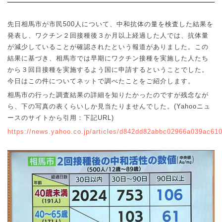
先日相馬市が市民
500
人について、中和抗体の量を検査した結果を
発表し、ワクチン２回接種後３か月以上経過した人では、抗体量
が減少していることが確認されたという報道がありました。この
結果に基づき、相馬市では早期にワクチン接種を実施した人たち
から３回目接種を実施するよう国に申請するということでした。
今日はこの件についてネットで調べたことをご紹介します。
相馬市の行った調査結果の詳細を知りたかったのですが残念なが
ら、下の写真の表くらいしか見当たりませんでした。
(Yahoo
ニュ
ースのサイトから引用：下記
URL)
https://news.yahoo.co.jp/articles/d842dd82abbc02966a039ac61