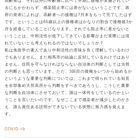
高齢者は、それ以外の年齢層に比べて早期に接種が実施されてい
るにもかかわらず、感染阻止率には差がないということです。政
府の発表によれば、高齢者への接種は
7
月末をもって完了したはず
です。ということは
65
歳以上の接種者はかなりの割合で接種後
3
か
月を経過していることになります。それでも阻止率に差がないと
いうことは、中和活性が低下してきている影響がまだ実際には現
れていないとも考えられるのではないでしょうか？
私は免疫学の素人であり中和活性の意味を良く理解しているわけ
でもありません。また相馬市の結論に反対しているわけではあり
ません。住民を守らなければならない自治体の判断としては当然
の判断とも思っています。ただ、
3
回目の接種をいつから始めるか
というような重要な判断については、これまで得られている知見
を全部集め大所高所から判断をすべきであろうし、こうした重要
な判断を自治体にさせておいて、国は一体何をしているのかとい
うことを言いたいのです。なぜここまで感染者が減少したのかさ
え、誰も責任ある説明ができないでいる状態に無力感を覚えま
す。
COVID-19