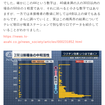
でした。確かにこの
44
という数字は、
40
歳未満の人の
30
日以内の
場合の
50
分の１程度であり、それに比べると小さな数字ではあり
ますが、一方では未接種者の数値に対しては
4
倍以上の値でもある
からです。さらに調べていくと、実はこの相馬市の結果について
テレビ朝日が報道ステーションで別な切り口でデータを紹介して
いることがわかりました。
https://news.tv-
asahi.co.jp/news_society/articles/000231852.html