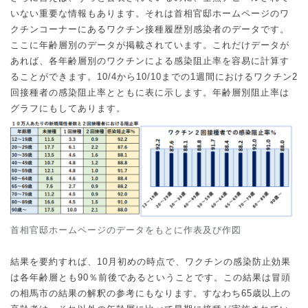
いない重要な情報もあります。それは首相官邸ホームページのワ
クチンコーナーにあるワクチン接種履歴別感染者のデータです。
ここに年齢層別のデータが掲載されています。これだけデータが
あれば、各年齢層別のワクチンによる感染阻止率を容易に計算す
ることができます。
10/4
から
10/10
までの
1
週間におけるワクチン
2
回接種者の感染阻止率とともに表に示します。年齢層別阻止率は
グラフにもしてあります。
首相官邸ホームページのデータをもとに作表及び作図
結果を要約すれば、
10
月初めの時点で、ワクチンの感染防止効果
は各年齢層とも
90
％前後であるということです。この結果は冒頭
の相馬市の結果の解釈の参考にもなります。すなわち
65
歳以上の