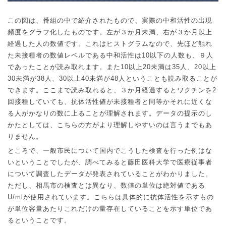
この図は、番組の中で紹介されたもので、実際の中和活性の出現
頻度をグラフ化したものです。左が３か月未満、右が３か月以上
経過した人の数値です。これはヒストグラムなので、先ほど触れ
た未接種者の数値レベルである中和活性は
10
以下の人数も、９人
であったことが読み取れます。また
10
以上
20
未満は
35
人、
20
以上
30
未満が
38
人、
30
以上
40
未満が
48
人ということも読み取ることが
できます。ここまで読み取れると、３か月経過するとワクチンを
2
回接種していても、抗体活性値が未接種者と同等かそれに近くな
る人がかなりの数に上ることが理解されます。データの提示のし
かたとしては、こちらの方がより理解しやすいのは言うまでもあ
りません。
ところで、一般市民について国内でこうした検査を行った例はな
いということでしたが、調べてみると藤田医科大学で医療従事者
について調査したデータが発表されていることがわかりました。
ただし、相馬市の検査とは異なり、数値の単位は絶対値である
U/ml
が使用されています。こちらは具体的に抗体活性を示すもの
が単位容量あたりこれだけの量存在していることを示す単位であ
るということです。