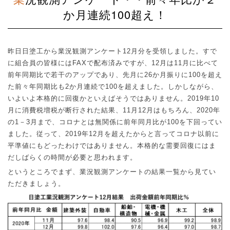
か月連続100超え！
昨日日塗工から業況観測アンケート
12
月分を受領しました。すで
に組合員の皆様には
FAX
で配布済みですが、
12
月は
11
月に比べて
前年同期比で若干のアップであり、先月に
26
か月振りに
100
を超え
た前々年同期比も
2
か月連続で
100
を超えました。しかしながら、
いよいよ本格的に回復かといえばそうではありません。
2019
年
10
月に消費税増税が断行された結果、
11
月
12
月はもちろん、
2020
年
の
1
－
3
月まで、コロナとは無関係に前年同月比が
100
を下回ってい
ました。従って、
2019
年
12
月を超えたからと言ってコロナ以前に
平準値にもどったわけではありません。本格的な需要回復にはま
だしばらくの時間が必要と思われます。
というところでまず、業況観測アンケートの結果一覧から見てい
ただきましょう。