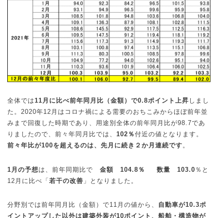
全体では
11
月に比べ前年同月比（金額）で
0.8
ポイント上昇
しまし
た。
2020
年
12
月はコロナ禍による需要のおちこみからほぼ前年並
みまで回復した時期であり、用途別全体の前年同月比が
98.7
であ
りましたので、前々年同月比では、
102
％
付近の値となります。
前々年比が
100
を超えるのは、先月に続き２か月連続です
。
1
月の予想
は、前年同期比で
金額
104.8
％
数量
103.0
％と
12
月に比べ「
若干の改善
」となりました。
分野別では前年同月比（金額）で
11
月の値から、
自動車が
10.3
ポ
イントアップした以外は建築外装が
10
ポイント、船舶・構造物が