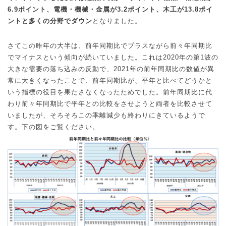
6.9
ポイント、電機・機械・金属が
3.2
ポイント、木工が
13.8
ポイ
ントと多くの分野でダウン
となりました。
さてこの昨年の大半は、前年同期比でプラスながら前々年同期比
でマイナスという傾向が続いていました。これは
2020
年の第
1
波の
大きな需要の落ち込みの反動で、
2021
年の前年同期比の数値が異
常に大きくなったことで、前年同期比が、平年と比べてどうかと
いう指標の役目を果たさなくなったためでした。前年同期比に代
わり前々年同期比で平年との比較をさせようと両者を比較させて
いましたが、そろそろこの乖離減少も終わりにきているようで
す。下の図をご覧ください。