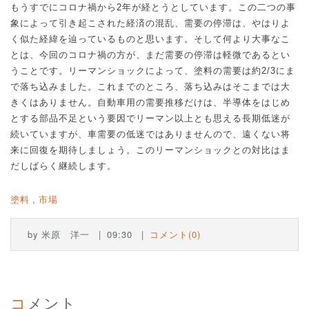
もうすでにコロナ禍から
2
年が経とうとしています。この二つの事
象によって引き起こされた経済の混乱、需要の停滞は、やはりよ
く似た経緯を辿っているものと思います。そして何より大事なこ
とは、今回のコロナ禍の方が、まだ需要の停滞は軽微であるとい
うことです。リーマンショックによって、塗料の需要は約
2/3
にま
で落ち込みました。これまでのところ、落ち込みはそこまでは大
きくはありません。自動車用の需要推移だけは、半導体をはじめ
とする部品不足という要因でリーマン以上とも思える長期低迷が
続いていますが、車需要の低迷ではありませんので、遠くない将
来に回復を期待しましょう。このリーマンショックとの対比はま
だしばらく継続します。
塗料
市場
by
米原 洋一
09:30
コメント(0)
コメント