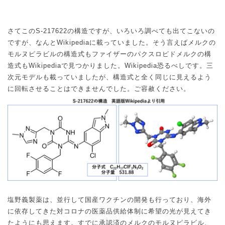
さてこの
S-217622
の構造ですが、いろいろ調べても出てこないの
ですが、なんと
Wikipedia
に載っていました。そう言えばメルクの
モルヌピラビルの構造式もファイザーのパクスロピドメルクの構
造式も
Wikipedia
で見つかりました。
Wikipedia
恐るべしです。三
次元モデルも載っていましたが、構造式と全く同じに見えるよう
に回転させることはできませんでした。ご容赦ください。
塩野義製薬は、並行して国産ワクチンの開発も行っており、海外
に依存してきた対コロナの医薬品供給体制に希望の光が見えてき
たようにも思えます。すでに承認済のメルクのモルヌピラビル、