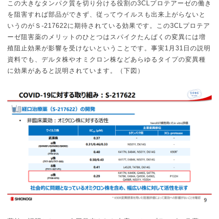
この大きなタンパク質を切り分ける役割の
3CL
プロテアーゼの働き
を阻害すれば部品ができず、従ってウイルスも出来上がらないと
いうのがＳ
-217622
に期待されている効果です。この
3CL
プロテア
ーゼ阻害薬のメリットのひとつはスパイクたんぱくの変異には増
殖阻止効果が影響を受けないということです。事実
1
月
31
日の説明
資料でも、デルタ株やオミクロン株などあらゆるタイプの変異種
に効果があると説明されています。（下図）