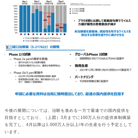
今後の展開については、治験を進める一方で最速での国内提供を
目指すとしており、（上図）
3
月までに
100
万人分の提供体制構築
を完了し、
4
月以降は
1,000
万人分以上
/
年の生産を行う予定として
います。