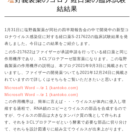
結結果
1
月
31
日に塩野義製薬が同社の四半期報告会の中で開発中の新型コ
ロナウイルス感染症に対する経口薬
S-217622
の臨床試験結果を発
表しました。今日はこの結果をご紹介します。
この
S-217622
はファイザーが承認申請を行っている経口薬と同じ
作用機序であり、３
CL
プロテアーゼ阻害薬になります。この塩野
義製薬の作用機序の説明は、本ブログ
2021
年
9
月
3
日に掲載されて
いますし、ファイザーの開発薬ついても
2021
年
12
月
24
日に掲載さ
れていますので詳しくはそちらをご覧いただきたいと思います。
Microsoft Word – ⁄ø 1 (kantoko.com)
Microsoft Word – ⁄ø 1 (kantoko.com)
この作用機序は、簡単に言えば・・・ウイルスが体内に侵入し増
殖する過程で、
RNA
鎖のコピーとウイルスの部品を合成するので
すが、ウイルスの部品は大きなタンパク質の塊として作られま
す。それを３
CL
プロテアーゼという酵素で必要な部品に切り分け
て、それらを設計図通りに組み立てウイルスが出来上がります。