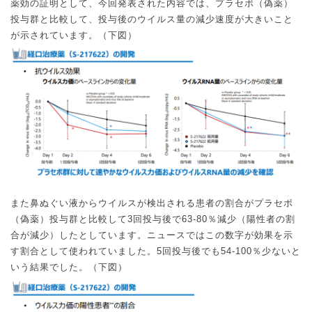
薬効の証明として、今回発表された内容では、プラセボ（偽薬）
投与群と比較して、投与後のウイルス量の減少速度が大きいこと
が示されています。（下図）
また鼻ぬぐい液からウイルスが検出される患者の割合がプラセボ
（偽薬）投与群と比較して
3
回投与後で
63-80
％減少（陽性者の割
合が減少）したとしています。ニュースではこの数字が効果を示
す割合として使われていました。
5
回投与後でも
54-100
％少ないと
いう結果でした。（下図）