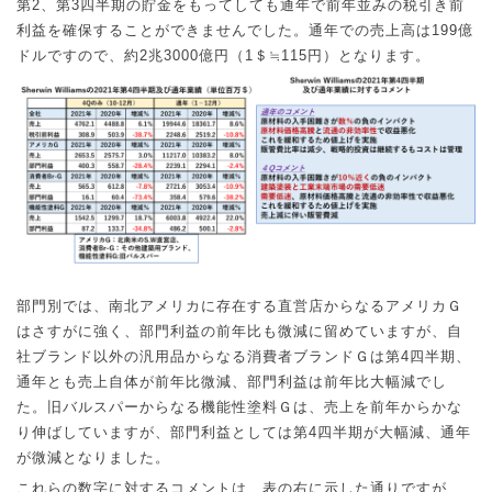
第
2
、第
3
四半期の貯金をもってしても通年で前年並みの税引き前
利益を確保することができませんでした。通年での売上高は
199
億
≒
ドルですので、約
2
兆
3000
億円（
1
＄
115
円）となります。
部門別では、南北アメリカに存在する直営店からなるアメリカＧ
はさすがに強く、部門利益の前年比も微減に留めていますが、自
社ブランド以外の汎用品からなる消費者ブランドＧは第
4
四半期、
通年とも売上自体が前年比微減、部門利益は前年比大幅減でし
た。旧バルスパーからなる機能性塗料Ｇは、売上を前年からかな
り伸ばしていますが、部門利益としては第
4
四半期が大幅減、通年
が微減となりました。
これらの数字に対するコメントは、表の右に示した通りですが、