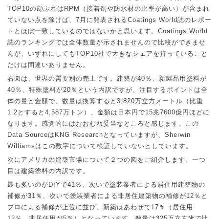
TOP10
の顔ぶれは
RPM
（接着剤や防水材の比率が高い）が含まれ
ていない点を除けば、
7
月に発表される
Coatings World
誌のレポー
トとほぼ一致しているのではないかと思います。
Coatings World
誌のランキングでは全体数量が示されませんので比較ができませ
んが、いずれにしても
TOP10
社で大きなシェアを持っていること
だけは間違いありません。
右図は、世界の需要別の売上です。建築が
40
％、新製品用塗料が
40
％、特殊塗料が
20
％という内訳ですが、注目するポイントは全
体の量と金額で、数量は換算すると
3,820
万立方メートル（比重
1.2
とすると
4,587
万トン）、金額は日本円で
15
兆
7600
億円ほどに
なります。感覚的にはおおむね妥当なところと感じます。この
Data Source
は
KNG Research
となっていますが、
Sherwin
Williams
はこの数字について検証していないとしています。
次にアメリカの建築市場について２つの図をご紹介します。一つ
目は建築塗料の内訳です。
最も多いのが
DIY
で
41
％、次いで塗装業者による居住用建築物の
補修が
31
％、次いで塗装業者による非居住建築物の補修が
12
％と
プロによる補修が上位に並び、新築はあわせて
17
％（居住用
12
％、非居住用が
5
％）となっています。数量は
325
万立方米で比