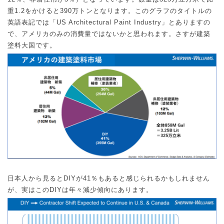
重
1.2
をかけると
390
万トンとなります。このグラフのタイトルの
英語表記では「
US Architectural Paint Industry
」とありますの
で、アメリカのみの消費量ではないかと思われます。さすが建築
塗料大国です。
日本人から見ると
DIY
が
41
％もあると感じられるかもしれません
が、実はこの
DIY
は年々減少傾向にあります。