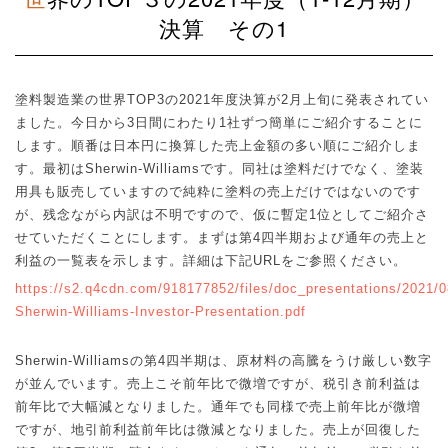
決算 その1
塗料製造業の世界
TOP3
の
2021
年度決算が
2
月上旬に発表されてい
ました。今日から
3
日間にわたり
1
社ずつ簡単にご紹介することに
します。順番は日本円に換算した売上金額の多い順にご紹介しま
す。最初は
Sherwin-Williams
です。同社は塗料だけでなく、塗装
用具も販売していますので純粋に塗料の売上だけではないのです
が、残念ながら内訳は不明ですので、仮に暫定
1
位としてご紹介さ
せていただくことにします。まずは第
4
四半期および通年の売上と
利益の一覧表を示します。詳細は下記
URL
をご参照ください。
https://s2.q4cdn.com/918177852/files/doc_presentations/2021/0
Sherwin-Williams-Investor-Presentation.pdf
Sherwin-Williams
の第
4
四半期は、原材料の高騰をうけ厳しい数字
が並んでいます。売上こそ前年比で微増ですが、税引き前利益は
前年比で大幅減となりました。通年でも同様で売上前年比が微増
ですが、地引前利益前年比は微減となりました。売上が回復した