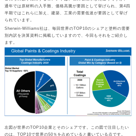
通年では原材料の入手難、価格高騰が要因として挙げられ、第
4
四
半期ではこれらに加え、建築、工業の需要低迷が要因として挙げ
られています。
Sherwin-Williams
社は、毎回世界の
TOP10
のシェアと塗料の需要
別内訳を決算資料に掲載していますので、今回もそれをご紹介し
ます。
左図が世界の
TOP10
企業とそのシェアです。この図で注目したい
のは、
TOP10
で世界の
50
％を占めていると書いている点です。