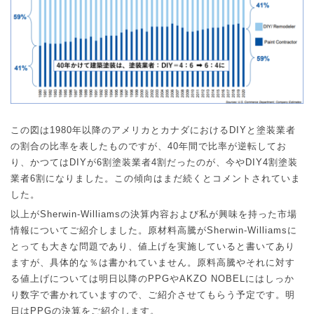
この図は
1980
年以降のアメリカとカナダにおける
DIY
と塗装業者
の割合の比率を表したものですが、
40
年間で比率が逆転してお
り、かつては
DIY
が
6
割塗装業者
4
割だったのが、今や
DIY4
割塗装
業者
6
割になりました。この傾向はまだ続くとコメントされていま
した。
以上が
Sherwin-Williams
の決算内容および私が興味を持った市場
情報についてご紹介しました。原材料高騰が
Sherwin-Williams
に
とっても大きな問題であり、値上げを実施していると書いてあり
ますが、具体的な％は書かれていません。原料高騰やそれに対す
る値上げについては明日以降の
PPG
や
AKZO NOBEL
にはしっか
り数字で書かれていますので、ご紹介させてもらう予定です。明
日は
PPG
の決算をご紹介します。