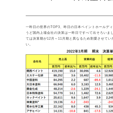
一昨日の世界の
TOP3
、昨日の日本ペイントホールディ
うど国内上場会社の決算は一昨日ですべて出そろいま
ては決算期が
12
月～
11
月期と異なるため割愛させてい
い。