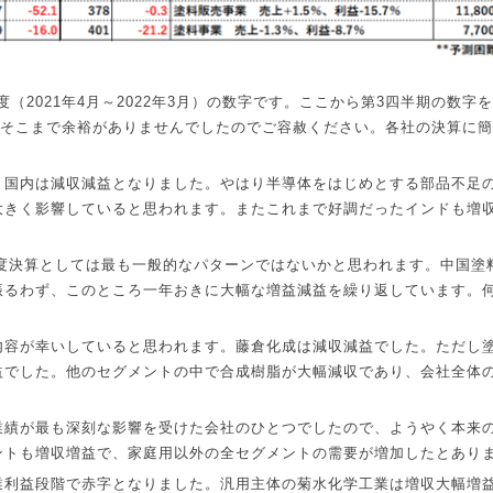
度（
2021
年
4
月～
2022
年
3
月）の数字です。ここから第
3
四半期の数字を
そこまで余裕がありませんでしたのでご容赦ください。各社の決算に簡
、国内は減収減益となりました。やはり半導体をはじめとする部品不足
大きく影響していると思われます。またこれまで好調だったインドも増
度決算としては最も一般的なパターンではないかと思われます。中国塗
振るわず、このところ一年おきに大幅な増益減益を繰り返しています。
内容が幸いしていると思われます。藤倉化成は減収減益でした。ただし
益でした。他のセグメントの中で合成樹脂が大幅減収であり、会社全体
業績が最も深刻な影響を受けた会社のひとつでしたので、ようやく本来
ントも増収増益で、家庭用以外の全セグメントの需要が増加したとあり
業利益段階で赤字となりました。汎用主体の菊水化学工業は増収大幅増