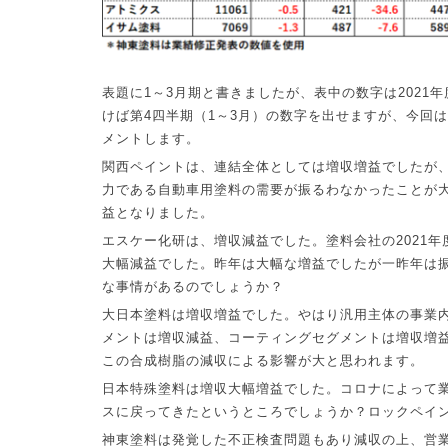
表題に
1
～
3
月期と書きましたが、表中の数字は
2021
年
けば第
4
四半期（
1
～
3
月）の数字を出せますが、今回は
メントします。
関西ペイントは、連結全体としては増収増益でしたが
力である自動車用塗料の需要が振るわなかったことが
益となりました。
エスケー化研は、増収減益でした。塗料会社の
2021
年
大幅減益でした。昨年は大幅な増益でしたが一昨年は
な事情があるのでしょうか？
大日本塗料は増収増益でした。やはり汎用主体の事業
メントは増収減益、コーティングセグメントは増収増
この合成樹脂の減収による影響が大と思われます。
日本特殊塗料は増収大幅増益でした。コロナによって
スに戻ってきたというところでしょうか？ロックペイ
神東塗料は発覚した不正検査問題もあり減収の上、営