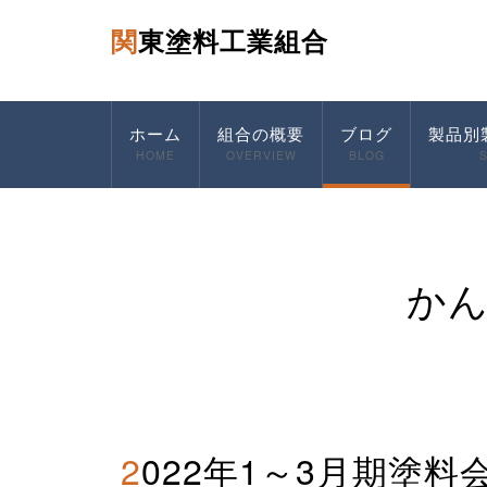
関東塗料工業組合
ホーム
組合の概要
ブログ
製品別
HOME
OVERVIEW
BLOG
か
2022年1～3月期塗料会社決算 その3 国内上場会社の