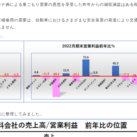
ロナ禍による巣ごもり需要の恩恵を享受した昨年からの減収減益はある
車補修用の需要は、自動車におけるさまざまな安全装置の発達により交
れません。
た。
表に整理してみました。