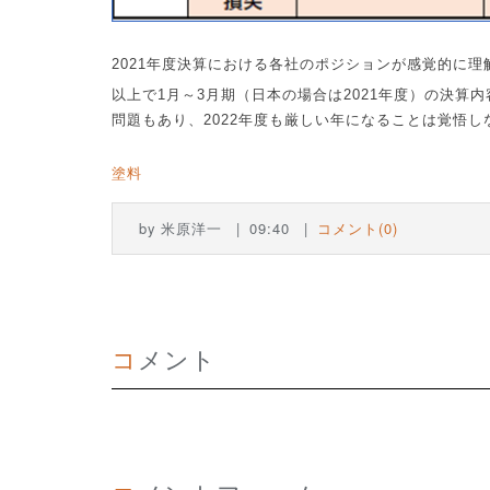
2021
年度決算における各社のポジションが感覚的に理
以上で
1
月～
3
月期（日本の場合は
2021
年度）の決算内
問題もあり、
2022
年度も厳しい年になることは覚悟し
塗料
by
米原洋一
09:40
コメント(0)
コメント