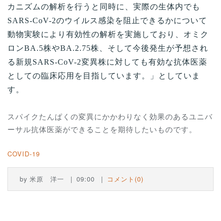
カニズムの解析を行うと同時に、実際の生体内でも
SARS-CoV-2
のウイルス感染を阻止できるかについて
動物実験により有効性の解析を実施しており、オミク
ロン
BA.5
株や
BA.2.75
株、そして今後発生が予想され
る新規
SARS-CoV-2
変異株に対しても有効な抗体医薬
としての臨床応用を目指しています。」としていま
す。
スパイクたんぱくの変異にかかわりなく効果のあるユニバ
ーサル抗体医薬ができることを期待したいものです。
COVID-19
by
米原 洋一
09:00
コメント(0)