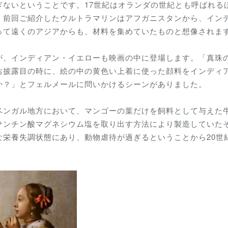
ぎないということです。17世紀はオランダの世紀とも呼ばれる
。前回ご紹介したウルトラマリンはアフガニスタンから、イン
って遠くのアジアからも、材料を集めていたものと想像されま
、インディアン・イエローも映画の中に登場します。「真珠
お披露目の時に、絵の中の黄色い上着に使った顔料をインディ
か？」とフェルメールに問いかけるシーンがありました。
ンガル地方において、マンゴーの葉だけを飼料として与えた
サンチン酸マグネシウム塩を取り出す方法により製造していた
な栄養失調状態にあり、動物虐待が過ぎるということから20世