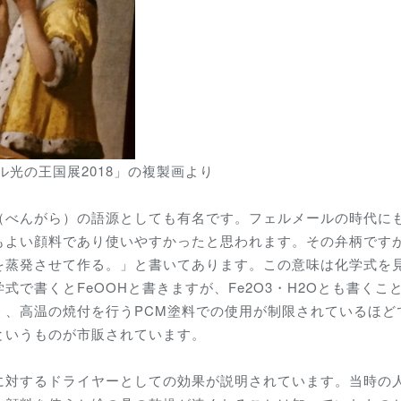
光の王国展2018」の複製画より
べんがら）の語源としても有名です。フェルメールの時代に
もよい顔料であり使いやすかったと思われます。その弁柄です
を蒸発させて作る。」と書いてあります。この意味は化学式を
で書くとFeOOHと書きますが、Fe2O3・H2Oとも書くこ
く、高温の焼付を行うPCM塗料での使用が制限されているほど
というものが市販されています。
対するドライヤーとしての効果が説明されています。当時の