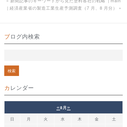
«
新聞記事のキーワードから見た塗料各社の戦略
main
経済産業省の製造工業生産予測調査（7 月、8 月分）
»
ブログ内検索
カレンダー
«
»
8月
日
月
火
水
木
金
土