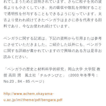
れてしまうためと説明されています。さらに粒子を光の波
長よりも小さくしていき、光の吸収や散乱を抑制すること
で透明性を付与することもできるようになっています。太
古より使われ続けてきたベンガラはまさに赤を代表する顔
料であり、今なお使われ続けています。
ベンガラに関する記述は、下記の資料から引用または参考
にさせていただきました。ご紹介した以外にも、ベンガラ
に関する詳細が書かれていますので興味のある方は是非お
読みください。
「ベンガラの歴史と材料科学的研究」岡山大学 大学院 教
授 高田 潤 風土社「チルチンびと」（2003 年冬季号：
No.23，84－85 ページ）
http://www.achem.okayama-
u.ac.jp/iml/theme/pdf/bengara.pdf