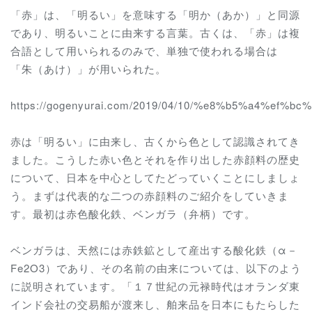
「赤」は、「明るい」を意味する「明か（あか）」と同源
であり、明るいことに由来する言葉。古くは、「赤」は複
合語として用いられるのみで、単独で使われる場合は
「朱（あけ）」が用いられた。
https://gogenyurai.com/2019/04/10/%e8%b5%a4%
赤は「明るい」に由来し、古くから色として認識されてき
ました。こうした赤い色とそれを作り出した赤顔料の歴史
について、日本を中心としてたどっていくことにしましょ
う。まずは代表的な二つの赤顔料のご紹介をしていきま
す。最初は赤色酸化鉄、ベンガラ（弁柄）です。
ベンガラは、天然には赤鉄鉱として産出する酸化鉄（α－
Fe2O3）であり、その名前の由来については、以下のよう
に説明されています。「１７世紀の元禄時代はオランダ東
インド会社の交易船が渡来し、舶来品を日本にもたらした