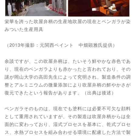
栄華を誇った吹屋弁柄の生産地吹屋の現在とベンガラが染
みついた生産用具
（2013年撮影：元関西ペイント 中畑顕雅氏提供）
余談ですが、この吹屋弁柄は、たいそう鮮やかな赤色であ
り、現在のベンガラよりも赤かったと言われており、その
謎が岡山大学の高田先生によって究明され、製造条件の調
整とアルミニウムの微量添加により吹屋弁柄の鮮やかさが
復元できたという報告があります。（出典は後述）
ベンガラそのものは、現在でも塗料には必要不可欠な顔料
として重用されていますが、その製造は吹屋弁柄からは全
面的に変わっており、湿式プロセスを基本に、乾式プロセ
ス、水熱プロセスを組み合わせる環境に配慮した方法で製