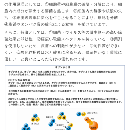
①
の作用原理としては、
細胞壁や細胞膜の破壊・分解により、細
②
胞内の成分が漏出する溶菌を起こす
細胞内の酵素や核酸の失
③
活
細胞透過率に変化を生じさせることにより、細胞を分解
④
脂質やタンパク質の酸化による変性 を挙げています。
①
さらに、特徴としては、
細菌・ウイルス等の微生物への高い除
②
③
菌効果と即効性
幅広い殺菌スペクトルを持っている
薬剤
④
を使用しないため、皮膚への刺激性が少ない
耐性菌ができに
⑤
くい
酸化作用後は水と酸素に戻るため、残留性がなく環境に
優しい と良いところだらけの優れものです。