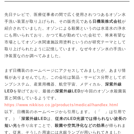
先日テレビで、医療従事者の間で広く使用されつつあるオゾン水
手洗い装置が取り上げられ、その販売元である
日機装株式会社
が
紹介されていました。オゾンによる殺菌というのは水道水の浄水
にも用いられており、かつて私が勤めていた会社で、将来有望な
市場としてオゾン水関連施設用塗料というのが研究テーマとして
取り上げられたように記憶しています。なぜ今オゾン水の手洗い
浄装置なのか調べてみました。
まず日機装のホームページにアクセスしてみましたが、あまり情
報がありませんでした。この会社は製品・サービス分野としてポ
ンプシステム、産業用機器、航空宇宙、メディカル、
深紫外線
LED
を挙げており、最後の
深紫外線
LED
が今回のオゾン水殺菌装
置と関係しているようです。
https://www.nikkiso.co.jp/products/medical/handlex.html
以下、日機装のホームページから引用します。（「 」は引用で
す。）「
深紫外線
LED
は、
従来の
LED
光源では得られない波長の
短い光
を作り出すことで、
殺菌や空気浄化などの効果
が得られま
す。従来、そうした用途には水銀ランプが用いられてきました