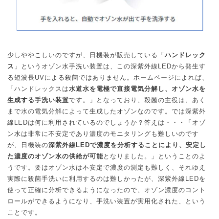
少しややこしいのですが、日機装が販売している「
ハンドレック
ス
」というオゾン水手洗い装置は、この深紫外線
LED
から発生す
る短波長
UV
による殺菌ではありません。ホームページによれば、
「ハンドレックスは
水道水を電極で直接電気分解し、オゾン水を
生成する手洗い装置
です。」となっており、殺菌の主役は、あく
まで水の電気分解によって生成したオゾンなのです。では深紫外
線
LED
は何に利用されているのでしょうか？答えは・・・「オゾ
ン水は非常に不安定であり濃度のモニタリングも難しいのです
が、日機装の
深紫外線
LED
で濃度を分析することにより、安定し
た濃度のオゾン水の供給が可能
となりました。」ということのよ
うです。要はオゾン水は不安定で濃度の測定も難しく、それゆえ
実際に殺菌手洗いに利用するのは難しかったが、深紫外線
LED
を
使って正確に分析できるようになったので、オゾン濃度のコント
ロールができるようになり、手洗い装置が実用化された、という
ことです。