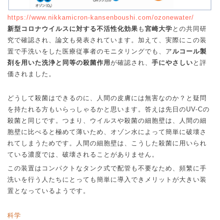
https://www.nikkamicron-kansenboushi.com/ozonewater/
新型コロナウイルスに対する不活性化効果
も
宮崎大学
との共同研
究で確認され、論文も発表されています。加えて、実際にこの装
置で手洗いをした医療従事者のモニタリングでも、ア
ルコール製
剤を用いた洗浄と同等の殺菌作用
が確認され、
手にやさしい
と評
価されました。
どうして殺菌はできるのに、人間の皮膚には無害なのか？と疑問
を持たれる方もいらっしゃるかと思います。答えは先日の
UV-C
の
殺菌と同じです。つまり、ウイルスや殺菌の細胞壁は、人間の細
胞壁に比べると極めて薄いため、オゾン水によって簡単に破壊さ
れてしまうためです。人間の細胞壁は、こうした殺菌に用いられ
ている濃度では、破壊されることがありません。
この装置はコンパクトなタンク式で配管も不要なため、頻繁に手
洗いを行う人たちにとっても簡単に導入できメリットが大きい装
置となっているようです。
科学