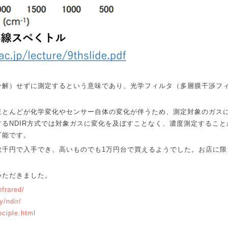
分解）せずに測定するという意味であり、光学フィルタ（多層膜干渉フ
ほとんどが化学変化やセンサー自体の変化が伴うため、測定対象のガス
する
NDIR
方式では対象ガスに変化を及ぼすことなく、濃度測定すること
可能です。
数千円で入手でき、高いものでも
1
万円台で買えるようでした。お店に限
いただきました。
nfrared/
y/ndir/
nciple.html