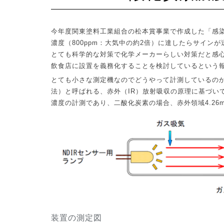
今年度関東塗料工業組合の松本賞事業で作成した「感
濃度（
800ppm
：大気中の約
2
倍）に達したらサインが
とても科学的な対策で化学メーカーらしい対策だと感
飲食店に設置を義務化することを検討しているという
とても小さな測定機なのでどうやって計測しているの
法）と呼ばれる、赤外（
IR
）放射吸収の原理に基づい
濃度の計測であり、二酸化炭素の場合、赤外領域
4.26
装置の測定図