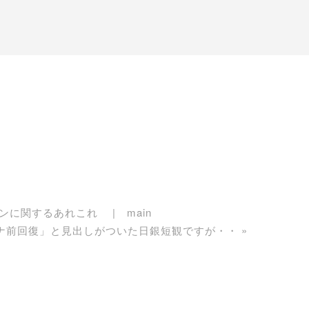
ンに関するあれこれ
main
ナ前回復」と見出しがついた日銀短観ですが・・
»