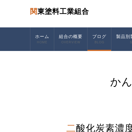
関東塗料工業組合
ホーム
組合の概要
ブログ
製品別
HOME
OVERVIEW
BLOG
か
二酸化炭素濃