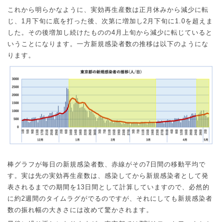
これから明らかなように、実効再生産数は正月休みから減少に転
じ、
1
月下旬に底を打った後、次第に増加し
2
月下旬に
1.0
を超えま
した。その後増加し続けたものの
4
月上旬から減少に転じていると
いうことになります。一方新規感染者数の推移は以下のようにな
ります。
棒グラフが毎日の新規感染者数、赤線がその
7
日間の移動平均で
す。実は先の実効再生産数は、感染してから新規感染者として発
表されるまでの期間を
13
日間として計算していますので、必然的
に約
2
週間のタイムラグがでるのですが、それにしても新規感染者
数の振れ幅の大きさには改めて驚かされます。