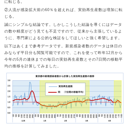
に転じる。
②
人流が感染拡大前の
60
％を超えれば、実効再生産数は増加に転
じる。
誠にシンプルな結論です。しかしこうした結論を導くにはデータ
の数や精度がどう見ても不足ですので、従来から主張しているよ
うに、専門家による公的な検証をしてほしいと強く希望します。
以下はあくまで参考データです。新規感染者数のデータは休日の
みならず平日分も閲覧可能ですので、これを使って昨年
12
月から
今年の
5
月の連休までの毎日の実効再生産数とその
7
日間の移動平
均の推移を計算してみました。