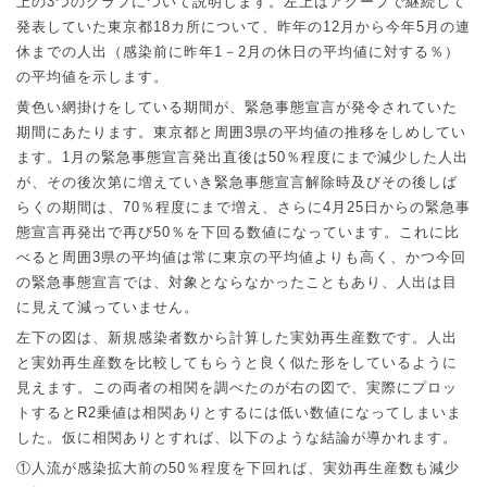
上の
3
つのグラフについて説明します。左上はアグープで継続して
発表していた東京都
18
カ所について、昨年の
12
月から今年
5
月の連
休までの人出（感染前に昨年
1
－
2
月の休日の平均値に対する％）
の平均値を示します。
黄色い網掛けをしている期間が、緊急事態宣言が発令されていた
期間にあたります。東京都と周囲
3
県の平均値の推移をしめしてい
ます。
1
月の緊急事態宣言発出直後は
50
％程度にまで減少した人出
が、その後次第に増えていき緊急事態宣言解除時及びその後しば
らくの期間は、
70
％程度にまで増え、さらに
4
月
25
日からの緊急事
態宣言再発出で再び
50
％を下回る数値になっています。これに比
べると周囲
3
県の平均値は常に東京の平均値よりも高く、かつ今回
の緊急事態宣言では、対象とならなかったこともあり、人出は目
に見えて減っていません。
左下の図は、新規感染者数から計算した実効再生産数です。人出
と実効再生産数を比較してもらうと良く似た形をしているように
見えます。この両者の相関を調べたのが右の図で、実際にプロッ
トすると
R2
乗値は相関ありとするには低い数値になってしまいま
した。仮に相関ありとすれば、以下のような結論が導かれます。
①
人流が感染拡大前の
50
％程度を下回れば、実効再生産数も減少