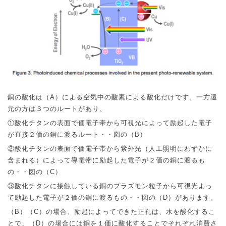
銅の酸化は（
A
）による空気中の酸素による酸化だけです。一方還
元の方は３つのルートがあり、
①
酸化チタンの表面で価電子帯から可視光によって励起した電子
が直接２価の銅に渡るルート・・図の（
B
）
②
酸化チタンの表面で価電子帯から紫外光（人工照明にわずかに
含まれる）によって導電帯に励起した電子が２価の銅に渡るも
の・・図の（
C
）
③
酸化チタンに接触している銅のプラズモン粒子から可視光よっ
て励起した電子が２価の銅に渡るもの・・図の（
D
）があります。
（
B
）（
C
）の場合、励起によってできた正孔は、水を酸化するこ
とで、（
D
）の場合には銅を１価に酸化することでそれぞれ消費さ