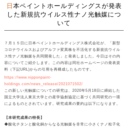
日本ペイントホールディングスが発表
した新規抗ウイルス性ナノ光触媒につ
いて
７月１５日に日本ペイントホールディングス株式会社が、「新型
コロナウイルスおよびアルファ変異株を不活化する新規抗ウイル
ス性ナノ光触媒を共同開発した」と発表しました。今日はその内
容についてご紹介します。この内容は同社ホームページの発表資
料（下記
URL)
からの引用を再構成したものです。
https://www.nipponpaint-
holdings.com/news_release/2021071502/
この新しい光触媒についての研究は、
2020
年
5
月
18
日に締結した
国立大学法人東京大学との産学協創協定に基づく共同研究の一環
によるものとされています。研究成果の要約は以下になります。
【本研究成果の特長】
◆
酸化チタンと酸化銅からなる光触媒を非常に小さくナノ粒子化