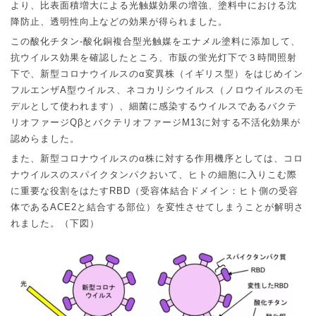
より、比表面積増大による光触媒効果の増強、塗料中における沈
降防止、透明性向上などの効果が得られました。
この酸化チタン
-
酸化銅複合型光触媒をエナメル塗料に添加して、
抗ウイルス効果を確認したところ、市販の蛍光灯下で３時間照射
下で、新型コロナウイルスの
α
変異株（イギリス型）をはじめイン
フルエンザ
A
型ウイルス、ネコカリシウイルス（ノロウイルスのモ
デルとして使われます）、細菌に感染するウイルスであるバクテ
リオファージ
Qβ
とバクテリオファージ
M13
に対する不活化効果が
認めらました。
また、新型コロナウイルスの
α
株に対する作用機序としては、コロ
ナウイルスのスパイクタンパクおいて、ヒトの細胞に入りこむ際
に重要な役割をはたす
RBD
（受容体結合ドメイン：ヒト側の受容
体である
ACE2
と結合する部位）を変性させてしまうことが解明さ
れました。（下図）