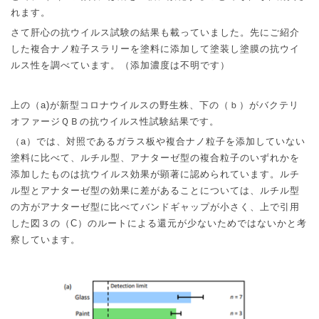
れます。
さて肝心の抗ウイルス試験の結果も載っていました。先にご紹介
した複合ナノ粒子スラリーを塗料に添加して塗装し塗膜の抗ウイ
ルス性を調べています。（添加濃度は不明です）
上の（
a)
が新型コロナウイルスの野生株、下の（ｂ）がバクテリ
オファージＱＢの抗ウイルス性試験結果です。
（
a
）では、対照であるガラス板や複合ナノ粒子を添加していない
塗料に比べて、ルチル型、アナターゼ型の複合粒子のいずれかを
添加したものは抗ウイルス効果が顕著に認められています。ルチ
ル型とアナターゼ型の効果に差があることについては、ルチル型
の方がアナターゼ型に比べてバンドギャップが小さく、上で引用
した図３の（
C
）のルートによる還元が少ないためではないかと考
察しています。