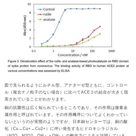
図で見られるようにルチル型、アナターゼ型ともに、コントロー
ル（複合ナノ粒子のない場合）に比べて
ACE
２の結合が大きく阻
害されていることがわかります。
銅の抗菌性は広く知られているところであり、その作用は微量金
属作用と呼ばれています。その作用機序についてよくわかってい
ないというのが実態のようですが、日本銅センターでは、銅の酸
化（
Cu→Cu+→Cu2+
）に伴い発生するヒドロキシラジカル
（
H2O→H2O2→OH
・＋
OH-
）の酸化力によると説明していま