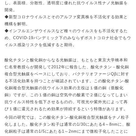
し、表面積、分散性、透明度に優れた抗ウイルス性ナノ光触媒を
開発。
◆
新型コロナウイルスとそのアルファ変異株を不活化する効果と
機構を解明。
◆
インフルエンザウイルスなど種々のウイルスをも不活化するた
め、
COVID-19
パンデミック下のみならずポストコロナ社会でもウ
イルス感染リスクを低減すると期待。
酸化チタンと酸化銅からなる光触媒は、もともと東京大学橋本和
仁名誉教授らが開発して
2012
年に報告した、酸化チタン－酸化銅
複合型光触媒をベースにしており、バクテリオファージ
Qβ
に対す
る不活化効果を持つことが確認されています。この酸化チタン
-
酸
化銅複合型光触媒の抗ウイルス効果の主役は１価の銅（亜酸化
銅）ですが、この１価の銅は空気中の酸素で２価になってしまい
抗ウイルス特性を低下させるものの、可視光や紫外光によって再
び１価に還元されるため効果が持続するという特徴があります。
今回の研究では、この酸化チタン
-
酸化銅複合型光触媒をナノ粒子
化しました。酸化チタン粒子は通常の
1/30
にあたる
4
～
8nm
に、酸
化銅粒子は通常の
1/5
にあたる
1
～
2nm
にまで微粒子化したことに