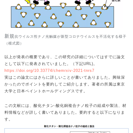
新規
抗ウイルス性ナノ光触媒が新型コロナウイルスを不活化する様子
（模式図）
以上が発表の概要であり、この研究の詳細についてはすでに論文
として以下に発表されていました。（下記
URL)
。
https://doi.org/10.33774/chemrxiv-2021-tnrs7
実はこの論文にはさらに詳しいことが書いてありました。興味深
かったのでポイントを要約してご紹介します。著者の所属は東京
大学と日本ペイントホールディングスです。
この文献には、酸化チタン
-
酸化銅複合ナノ粒子の組成や製法、材
料情報などが詳しく書いてありました。要約すると以下になりま
す。