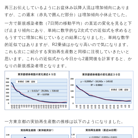
再三お伝えしているようにお盆休み以降人流は増加傾向にありま
すが、この週末（赤丸で囲んだ部分）は増加傾向小休止でした。
一方で新規感染者数（
7
日間の移動平均）の直近の変化を見ると下
げ止まり傾向にあり、単純に数学的な
2
次式での近似式を求めると
もうすでに増加に転じているとの結果になりました。単純な数学
的近似ではありますが、
R2
乗値はかなり高いので気になります。
これも次にご紹介する実効再生産数と同様に注視していきたいと
思います。これらの近似式から今日から
2
週間後を計算すると、か
なりの新規感染者増となります。
一方東京都の実効再生産数の推移は以下のようになりました。