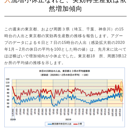
然増加傾向
この週末の東京都、および周囲３県（埼玉、千葉、神奈川）の
15
時台の人出と東京都の実効再生産数の推移を報告します。アグー
プのデータによる６日と７日の
15
時台の人出（感染拡大前の
2020
年
1
月～
2
月の休日の平均を
100
とした時の値）は、先月末に比べて
ほぼ横ばいで増加傾向が小休止でした。東京都
18
ゕ所、周囲
3
県
12
か所の平均値の推移を示します。