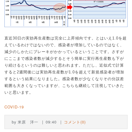
直近
30
日の実効再生産数は完全に上昇傾向
です。とはいえ
1.0
を超
えているわけではないので、感染者が増加しているのではなく、
減少のしかたにブレーキがかかっているということです。さすが
にここまで感染者数が減少するとそう簡単に実行再生産数も下が
り続けるというのは難しいと思われます。ただし、近似式で計算
すると
2
週間後には実効再生産数が
1.0
を超えて新規感染者が増加
するという結果になりました。感染者数が少なくなりその分誤差
範囲も大きくなっていますが、こちらも継続して注視していきた
いと思います。
COVID-19
by
米原 洋一
09:40
コメント(0)