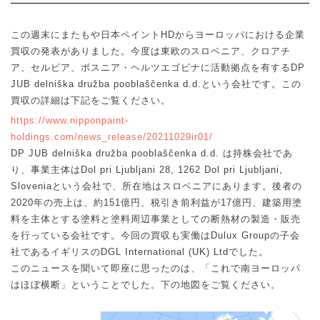
この週末にまたもや日本ペイント
HD
からヨーロッパにおける企業
買収の発表がありました。今度は東欧のスロベニア、クロアチ
ア、セルビア、ボスニア・ヘルツエゴビナに活動拠点を有する
DP
JUB delniška družba pooblaščenka d.d.
という会社です。この
買収の詳細は下記をご覧ください。
https://www.nipponpaint-
holdings.com/news_release/20211029ir01/
DP JUB delniška družba pooblaščenka d.d.
は持株会社であ
り、事業主体は
Dol pri Ljubljani 28, 1262 Dol pri Ljubljani,
Slovenia
という会社で、所在地はスロベニアにあります。後者の
2020
年の売上は、約
151
億円、税引き前利益が
17
億円、建築用塗
料を主体とする塗料と塗料周辺事業としての断熱材の製造・販売
を行っている会社です。今回の買収も実働は
Dulux Group
の子会
社であるイギリスの
DGL International (UK) Ltd
でした。
このニュースを聞いて即座に思ったのは、「これで南ヨーロッパ
はほぼ横断」ということでした。下の地図をご覧ください。