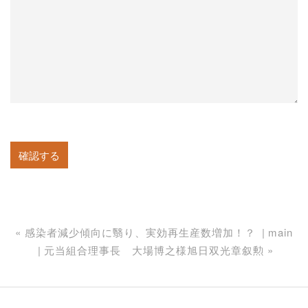
«
感染者減少傾向に翳り、実効再生産数増加！？
main
元当組合理事長 大場博之様旭日双光章叙勲
»