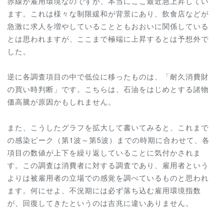
赤線が雇用環境なのですが、本当にここ最近急上昇してい
ます。これは様々な制限緩和が背景にあり、飲食店などが
急激に求人を増やしていることともおおいに関係している
とは思われますが、ここまで極端に上昇するとは予想外で
した。
逆に各調査項目の中で低位に移ったものは、「耐久消費財
の買い時判断」です。こちらは、石油をはじめとする諸物
価高騰が原因かもしれません。
また、こうしたグラフを拡大して書いてみると、これまで
の感染ピーク（第1波～第5波）までの時期に合わせて、各
項目の数値が上下を繰り返していることに気付かされま
す。この調査は消費者に対する調査であり、雇用者という
よりは被雇用者の立場での感覚を調べているものと思われ
ます。何にせよ、不況期には必ず落ち込む雇用環境指数
が、回復してきたというのは吉兆に違いありません。