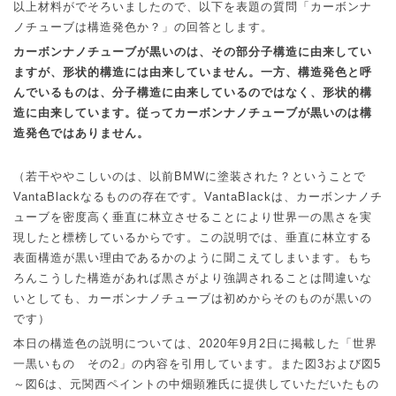
以上材料がでそろいましたので、以下を表題の質問「カーボンナ
ノチューブは構造発色か？」の回答とします。
カーボンナノチューブが黒いのは、その部分子構造に由来してい
ますが、形状的構造には由来していません。一方、構造発色と呼
んでいるものは、分子構造に由来しているのではなく、形状的構
造に由来しています。従ってカーボンナノチューブが黒いのは構
造発色ではありません。
（若干ややこしいのは、以前
BMW
に塗装された？ということで
VantaBlack
なるものの存在です。
VantaBlack
は、カーボンナノチ
ューブを密度高く垂直に林立させることにより世界一の黒さを実
現したと標榜しているからです。この説明では、垂直に林立する
表面構造が黒い理由であるかのように聞こえてしまいます。もち
ろんこうした構造があれば黒さがより強調されることは間違いな
いとしても、カーボンナノチューブは初めからそのものが黒いの
です）
本日の構造色の説明については、
2020
年
9
月
2
日に掲載した「世界
一黒いもの その
2
」の内容を引用しています。また図
3
および図
5
～図
6
は、元関西ペイントの中畑顕雅氏に提供していただいたもの