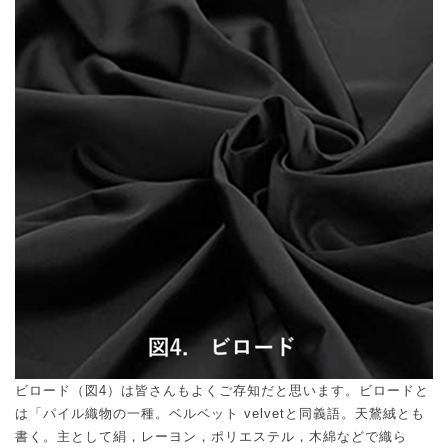
ビロード（図
4
）は皆さんもよくご存知だと思います。ビロードと
は「パイル織物の一種。ベルベット
velvet
と同義語。天鵞絨とも
書く。主として絹，レーヨン，ポリエステル，木綿などで織ら