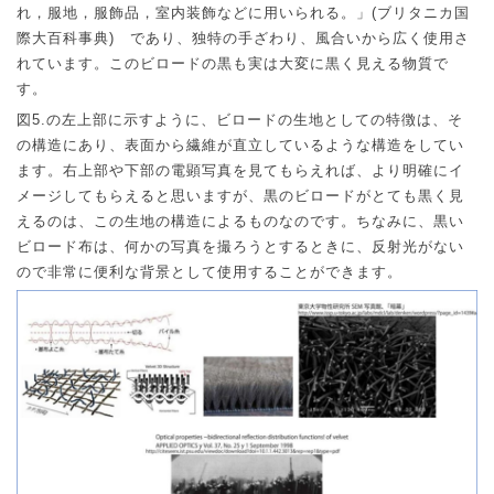
れ，服地，服飾品，室内装飾などに用いられる。」
(
ブリタニカ国
際大百科事典
)
であり、独特の手ざわり、風合いから広く使用さ
れています。このビロードの黒も実は大変に黒く見える物質で
す。
図
5.
の左上部に示すように、ビロードの生地としての特徴は、そ
の構造にあり、表面から繊維が直立しているような構造をしてい
ます。右上部や下部の電顕写真を見てもらえれば、より明確にイ
メージしてもらえると思いますが、黒のビロードがとても黒く見
えるのは、この生地の構造によるものなのです。ちなみに、黒い
ビロード布は、何かの写真を撮ろうとするときに、反射光がない
ので非常に便利な背景として使用することができます。