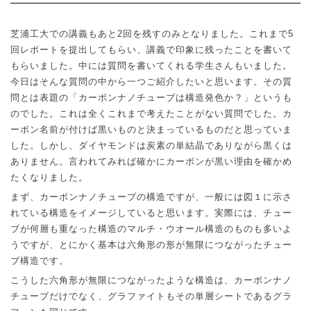
芝浦工大での講義もあと
2
回を残すのみとなりました。これまで
5
回レポートを提出してもらい、講義で印象に残ったことを書いて
もらいました。中には質問を書いてくれる学生さんもいました。
今日はそんな質問の中から一つご紹介したいと思います。その質
問とは表題の「カーボンナノチューブは構造発色か？」というも
のでした。これは全くこれまで考えたことがない質問でした。カ
ーボン名前が付けば黒いものと決まっているものだと思っていま
した。しかし、ダイヤモンドは炭素の単結晶でありながら黒くは
ありません。言われてみれば確かにカーボンが黒い理由を確かめ
たくなりました。
まず、カーボンナノチューブの構造ですが、一般には図１に示さ
れている構造をイメージしていると思います。実際には、チュー
ブが何層も重なった構造のマルチ・ウオール構造のものも多いよ
うですが、とにかく基本は六角形の形が無限につながったチュー
ブ構造です。
こうした六角形が無限につながったような構造は、カーボンナノ
チューブだけでなく、グラファイトもその単層シートであるグラ