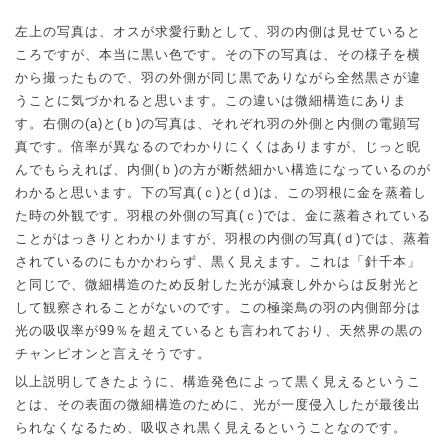
左上の写真は、オスが求愛行動として、羽の内側は見せていると
ころですが、本当に黒い色です。その下の写真は、その様子を横
から撮ったもので、羽の外側が同じ黒でありながら全然黒さが違
うことに気づかれると思います。この違いは微細構造にありま
す。右側の
(a)
と
(
ｂ
)
の写真は、それぞれ羽の外側と内側の電顕写
真です。倍率が異なるのでわかりにくくはありますが、じっと睨
んでもらえれば、内側
(
ｂ
)
の方が断然細かい構造になっているのが
わかると思います。下の写真
(
ｃ
)
と
(
ｄ
)
は、この羽根に金を蒸着し
た時の外観です。羽根の外側の写真
(
ｃ
)
では、金に蒸着されている
ことがはっきりとわかりますが、羽根の内側の写真
(
ｄ
)
では、蒸着
されているのにもかかわらず、黒く見えます。これは「針千本」
と同じで、微細構造のため反射した光が減衰し外からは反射光と
して観察されることがないのです。この極楽鳥の羽の内側部分は
光の吸収率が
99
％を超えているとも言われており、天然界の黒の
チャンピオンと言えそうです。
以上説明してきたように、構造発色によって黒く見えるというこ
とは、その表面の微細構造のために、光が一度侵入したが最後出
られなくなるため、吸収され黒く見えるということなのです。