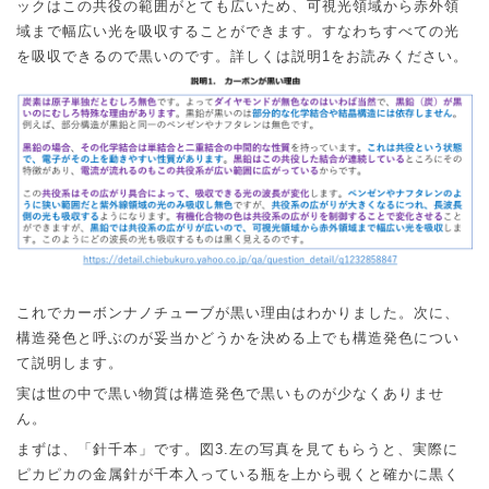
ックはこの共役の範囲がとても広いため、可視光領域から赤外領
域まで幅広い光を吸収することができます。すなわちすべての光
を吸収できるので黒いのです。詳しくは説明
1
をお読みください。
これでカーボンナノチューブが黒い理由はわかりました。次に、
構造発色と呼ぶのが妥当かどうかを決める上でも構造発色につい
て説明します。
実は世の中で黒い物質は構造発色で黒いものが少なくありませ
ん。
まずは、「針千本」です。図
3.
左の写真を見てもらうと、実際に
ピカピカの金属針が千本入っている瓶を上から覗くと確かに黒く