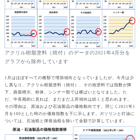
アクリル樹脂塗料（焼付）のデータの
2021
年
4
月分を
グラフから除外しています
1
月はほぼすべての種類で増加傾向となっていましたが、今月は少
し異なり、アクリル樹脂塗料（焼付）、その他塗料では指数が降
下、路面標示、粉体、シンナー類では横ばいとなりました。た
だ、中長期的に見れば、まだまだ上昇傾向は続くと思われます。
その理由は、原油および石油製品の価格動向です。同じく
2021
年
1
月を
100
とした時のか価格指数を下に示します。ガソリンと灯油に
ついては、石油税と揮発油税を除いて金額で計算しています。