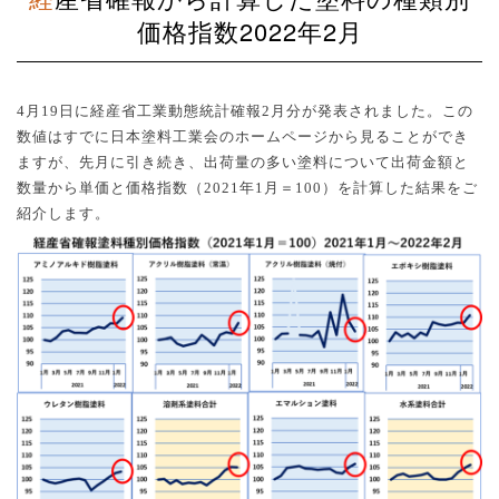
価格指数2022年2月
4
月
19
日に経産省工業動態統計確報
2
月分が発表されました。この
数値はすでに日本塗料工業会のホームページから見ることができ
ますが、先月に引き続き、出荷量の多い塗料について出荷金額と
数量から単価と価格指数（
2021
年
1
月＝
100
）を計算した結果をご
紹介します。