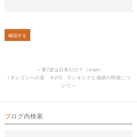
«
第7波は日本だけ？
main
オレゴンへの道 その5 ランキングと成績の関係につ
いて
»
ブログ内検索