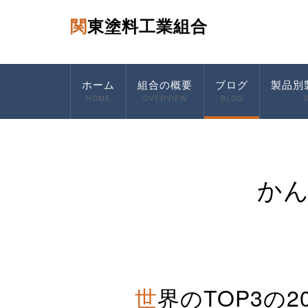
関東塗料工業組合
ホーム
組合の概要
ブログ
製品別
HOME
OVERVIEW
BLOG
か
世界のTOP3の