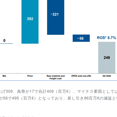
309、為替が17で合計409（百万€）、マイナス要因として
が56で495（百万€）となっており、差し引き86百万€の減益