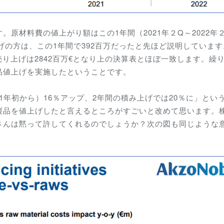
原材料費の値上がり額はこの1年間（2021年２Q～2022年
げの方は、この1年間で392百万だったと先ほど説明していま
売り上げは2842百万€となり上の決算表とほぼ一致します。繰
品値上げを実施したということです。
1年初から）16％アップ、2年間の積み上げでは20％に」とい
製品を値上げしたと言えるところがすごいと改めて思います。
さんは黙って許してくれるのでしょうか？次の図も同じような