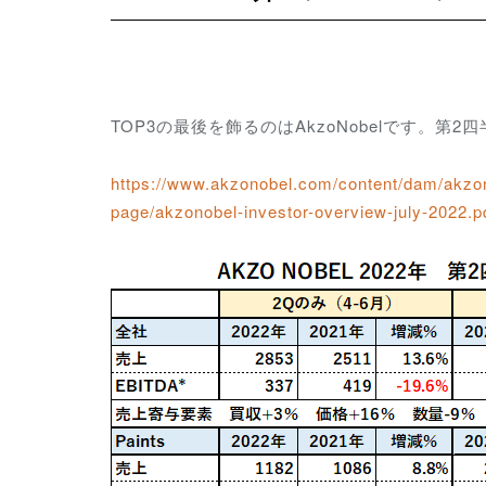
TOP3の最後を飾るのはAkzoNobelです。
https://www.akzonobel.com/content/dam/akzono
page/akzonobel-investor-overview-july-2022.p