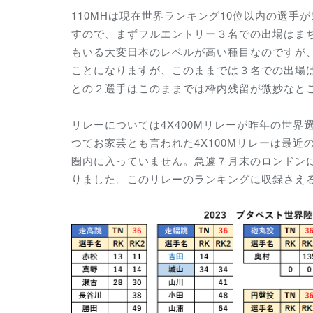
110MHは現在世界ランキング10位以内の選
すので、まずフルエントリー３名での出場はまちが
もいる大変日本のレベルが高い種目なのですが
ことになりますが、このままでは３名での出場は
との２選手はこのままでは枠内残留が微妙なと
リレーについては4X400Mリレーが昨年の世
つてお家芸とも言われた4X100Mリレーは最
圏内に入っていません。急遽７月末のロンドン
りました。このリレーのランキングに収録さえ