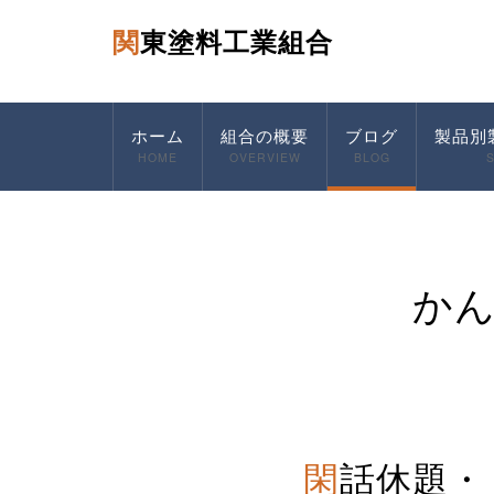
関東塗料工業組合
ホーム
組合の概要
ブログ
製品別
HOME
OVERVIEW
BLOG
か
閑話休題