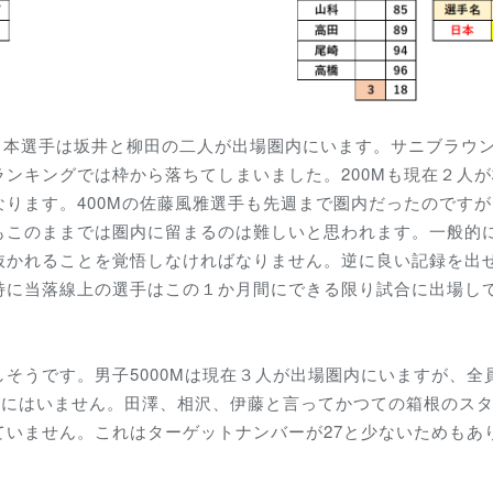
、日本選手は坂井と柳田の二人が出場圏内にいます。サニブラウ
ンキングでは枠から落ちてしまいました。200Mも現在２人
ります。400Mの佐藤風雅選手も先週まで圏内だったのです
もこのままでは圏内に留まるのは難しいと思われます。一般的
抜かれることを覚悟しなければなりません。逆に良い記録を出
特に当落線上の選手はこの１か月間にできる限り試合に出場し
難しそうです。男子5000Mは現在３人が出場圏内にいますが、全
圏内にはいません。田澤、相沢、伊藤と言ってかつての箱根のス
ていません。これはターゲットナンバーが27と少ないためもあ