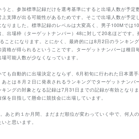
いうと、参加標準記録だけを選考基準にすると出場人数が予定
営上支障が出る可能性があるためです。そこで出場人数が予定
りました。標準記録のレベルは大変高く、男子100Mでは10.
、出場枠（ターゲットナンバー）48に対して20名ほどです。
ることになります。とにかく、最終的には8月2日のランキン
加資格が得られるということです。ターゲットナンバーは種目
出場可能人数が少なくなっています。
いても自動的に出場決定とならず、6月初旬に行われた日本選手
。あとは８月２日に発表されるランキングでターゲットナンバ
キングの対象となる記録は7月31日までの記録が有効となり
確保を目指して懸命に競技会に出場しています。
す。あと約１か月間、まだまだ順位が変わっていく中で、何人
たいと思います。