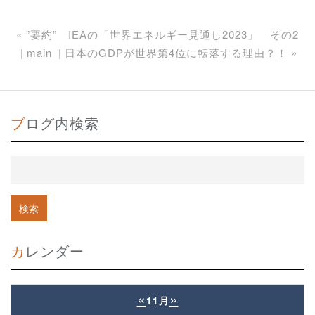
«
”要約” IEAの「世界エネルギー見通し2023」 その2
main
日本のGDPが世界第4位に転落する理由？！
»
ブログ内検索
カレンダー
«
»
11月