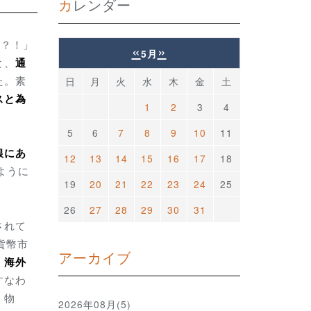
カレンダー
る？！」
«
»
5月
と、
通
た。素
日
月
火
水
木
金
土
スと為
1
2
3
4
5
6
7
8
9
10
11
銀にあ
12
13
14
15
16
17
18
ように
19
20
21
22
23
24
25
26
27
28
29
30
31
されて
貨幣市
アーカイブ
、海外
すなわ
、物
2026年08月(5)