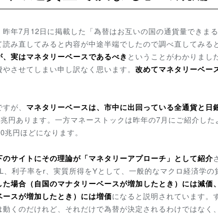
昨年7月12日に掲載した「為替はお互いの国の通貨量できま
て読み直してみると内容が中途半端でしたので調べ直してみる
が、実はマネタリーベースであるべき
ということがわかりまし
費やさせてしまい申し訳なく思います。
改めてマネタリーベー
ですが、
マネタリーベースは、市中に出回っている全通貨と日
70兆円あります。一方マネーストックは昨年の7月にご紹介した
00兆円ほどになります。
下のサイトにその理論が「マネタリーアプローチ」として紹介
L、利子率をr、実質所得をYとして、
一般的なマクロ経済学の
した場合（自国のマナタリーベースが増加したとき）には減価
ベースが増加したとき）には増価
になると説明されています。
は動くのだけれど、それだけで為替が決定されるわけではなく