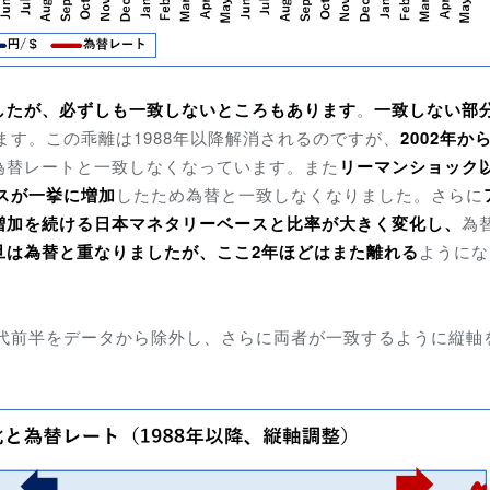
したが、必ずしも一致しないところもあります
。
一致しない部
ます。この乖離は1988年以降解消されるのですが、
2002年から
為替レートと一致しなくなっています。また
リーマンショック
ースが一挙に増加
したため為替と一致しなくなりました。さらに
増加を続ける日本
マネタリーベース
と比率が大きく変化し、
為
旦は為替と重なりましたが、ここ2年ほどはまた離れる
ようにな
年代前半をデータから除外し、さらに両者が一致するように縦軸