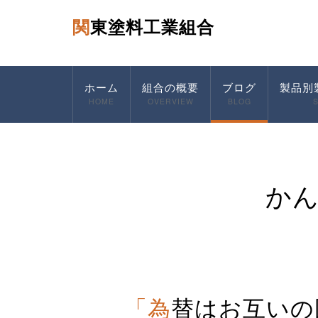
関東塗料工業組合
ホーム
組合の概要
ブログ
製品別
HOME
OVERVIEW
BLOG
か
「為替はお互