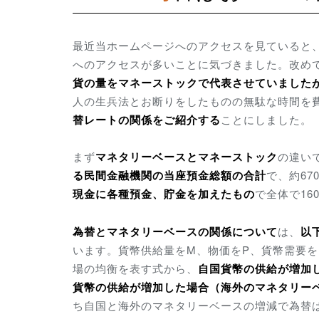
最近当ホームページへのアクセスを見ていると、
へのアクセスが多いことに気づきました。改め
貨の量をマネーストックで代表させていました
人の生兵法とお断りをしたものの無駄な時間を
替レートの関係をご紹介する
ことにしました。
まず
マネタリーベースとマネーストック
の違い
る民間金融機関の当座預金総額の合計
で、約6
現金に各種預金、貯金を加えたもの
で全体で16
為替とマネタリーベースの関係について
は、
以
います。
貨幣供給量をM、
物価をP、貨幣需要を
場の均衡を表す式から、
自国貨幣の供給が増加
貨幣の供給が増加した場合（海外のマネタリー
ち自国と海外のマネタリーベースの増減で為替