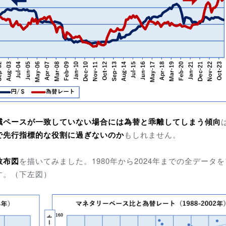
減ペースが一致していない場合には為替と乖離してしまう傾向
で先行指標的な役割に過ぎないのか
もしれません。
散布図
を描いてみました。1980年から2024年までの全データ
す。（下左図）