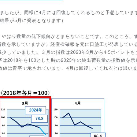
しましたが、同様に4月には回復してくれるものと予想していま
結果が5月に発表となります）
、やはり数量の低下傾向がとまらないことです。このところ、
額の指数を示していますが、経産省確報を元に日塗工が発表してい
していました。３月の指数は2023年3月から4.5ポイントも
は2018年を100とした時の2023年の純出荷数量の指数値を示
4年の数値は青字で示されています。4月は回復してくれるとは思い