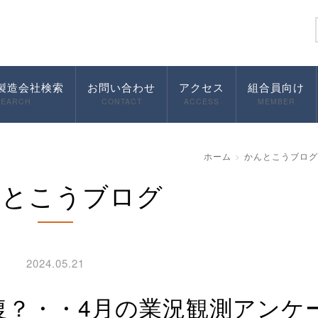
製造会社検索
お問い合わせ
アクセス
組合員向け
SEARCH
CONTACT
ACCESS
MEMBER
ホーム
かんとこうブログ
んとこうブログ
2024.05.21
復？・・4月の業況観測アンケ