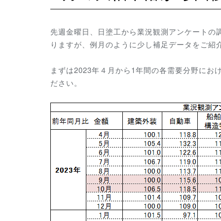
先週金曜日、日塗工から業況観測アンケートの調
りますが、例月のように少し補足データをご紹
まずは2023年４月から1年間の各需要分野に
ださい。