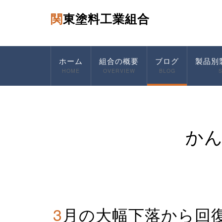
関東塗料工業組合
ホーム
組合の概要
ブログ
製品別
HOME
OVERVIEW
BLOG
か
3月の大幅下落から回