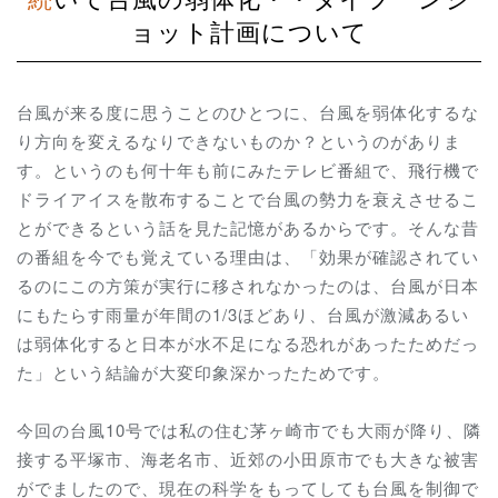
ョット計画について
台風が来る度に思うことのひとつに、台風を弱体化するな
り方向を変えるなりできないものか？というのがありま
す。というのも何十年も前にみたテレビ番組で、飛行機で
ドライアイスを散布することで台風の勢力を衰えさせるこ
とができるという話を見た記憶があるからです。そんな昔
の番組を今でも覚えている理由は、「効果が確認されてい
るのにこの方策が実行に移されなかったのは、台風が日本
にもたらす雨量が年間の1/3ほどあり、台風が激減あるい
は弱体化すると日本が水不足になる恐れがあったためだっ
た」という結論が大変印象深かったためです。
今回の台風10号では私の住む茅ヶ崎市でも大雨が降り、隣
接する平塚市、海老名市、近郊の小田原市でも大きな被害
がでましたので、現在の科学をもってしても台風を制御で