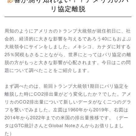
リ協定離脱
周知のようにアメリカのトランプ大統領が就任初日に、社
会的、経済的に大きな影響を与えるであろう
40にもおよぶ
大統領令にサインをしました。メキシコ、カナダに対する
25％関税もさることながら、世界にとってはパリ協定の離
脱の方がもっと大きな影響が心配されます。今日はこの問
題について調べたことをご紹介します。
まず調べたのは、前回トランプ大統領1期目にパリ協定を
離脱した時にCO2排出量がどう変化したか？でした。アメ
リカのCO2排出量について新しいデータがなく二つのグラ
フを繋いでみました。左図は1960年から2019年、右図は
2014年から2022年までの米国の排出量推移です。（デー
タはGTC統計さんとGlobal Noteさんからお借りしまし
た）