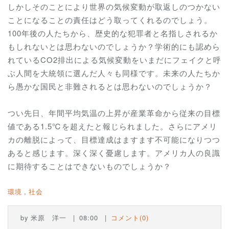
しかしそのことにより世界の気候変動が取返しのつかない
ことになることの責任はどう取ってくれるのでしょう。
100年後の人たちから、歴史的な犯罪者と名指しされるか
もしれないとは思わないのでしょうか？学術的にも認めら
れているCO2排出による気候変動をいまだにフェイクと呼
ぶ人間を大統領に選んだ人々も同様です。未来の人たちか
ら愚かな国民と非難されるとは思わないのでしょうか？
つい先日、年間平均気温の上昇が産業革命から従来の目標
値である1.5℃を超えたと報じられました。さらにアメリ
カの離脱によって、目標達成はますます不可能になりつつ
あると感じます。深く深く憂慮します。アメリカ人の良識
に期待することはできないものでしょうか？
環境
社会
by
米原 洋一
08:00
コメント(0)