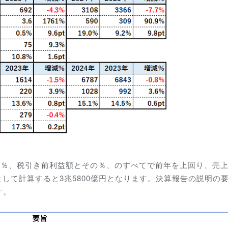
その％、税引き前利益額とその％、のすべてで前年を上回り、売
円として計算すると3兆5800億円となります。決算報告の説明の
す。