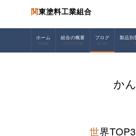
関東塗料工業組合
ホーム
組合の概要
ブログ
製品別
HOME
OVERVIEW
BLOG
か
世界TO