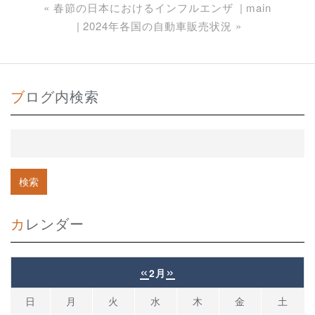
«
春節の日本におけるインフルエンザ
main
2024年各国の自動車販売状況
»
ブログ内検索
カレンダー
«
»
2月
日
月
火
水
木
金
土