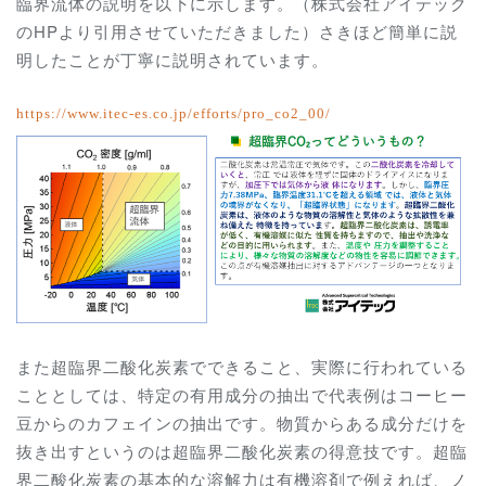
臨界流体の説明を以下に示します。（株式会社アイテック
のHPより引用させていただきました）さきほど簡単に説
明したことが丁寧に説明されています。
https://www.itec-es.co.jp/efforts/pro_co2_00/
また超臨界二酸化炭素でできること、実際に行われている
こととしては、特定の有用成分の抽出で代表例はコーヒー
豆からのカフェインの抽出です。物質からある成分だけを
抜き出すというのは超臨界二酸化炭素の得意技です。超臨
界二酸化炭素の基本的な溶解力は有機溶剤で例えれば、ノ