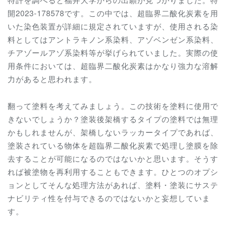
開2023-178578です。この中では、超臨界二酸化炭素を用
いた染色装置が詳細に規定されていますが、使用される染
料としては
アントラキノン系染料、アゾベンゼン系染料、
チアゾールアゾ系染料等が挙げられていました。実際の使
用条件においては、超臨界二酸化炭素はかなり強力な溶解
力があると思われます。
翻って塗料を考えてみましょう。この技術を塗料に使用で
きないでしょうか？塗装後架橋するタイプの塗料では無理
かもしれませんが、架橋しないラッカータイプであれば、
塗装されている物体を超臨界二酸化炭素で処理し塗膜を除
去することが可能になるのではないかと思います。そうす
れば被塗物を再利用することもできます。ひとつのオプシ
ョンとしてそんな処理方法があれば、塗料・塗装にサステ
ナビリティ性を付与できるのではないかと妄想していま
す。