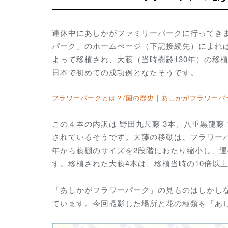
連休中にあしかがファミリーパークに行ってき
パーク」のホームぺージ（下記接続先）によれ
よって移植され、大藤（当時樹齢130年）の移
日本で初めての成功例となたそうです。
フラワーパークとは？/園の歴史 | あしかがフラワーパ
この４本の内訳は 野田九尺藤 3本、八重黒龍
されているそうです。大藤の移動は、フラワーパ
年から藤棚のサイズを2段階にわたり縮小し、
す。移植された大藤4本は、移植当時の10倍以
「あしかがフラワーパーク」の見ものはしかし
ています。今回撮影した場所と花の種類を
「あ