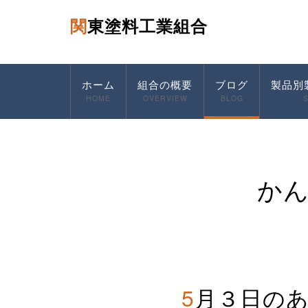
関東塗料工業組合
ホーム
組合の概要
ブログ
製品別
HOME
OVERVIEW
BLOG
か
5月３日の