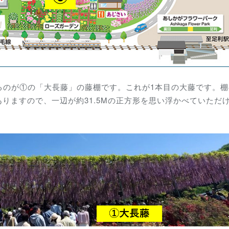
るのが①の「大長藤」の藤棚です。これが1本目の大藤です。棚
もありますので、一辺が約31.5Mの正方形を思い浮かべていただ