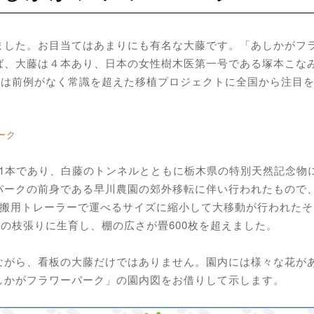
ました。お目当てはあまりにも有名な大藤です。「あしかがフ
ば、大藤は４本あり、日本の女性樹木医第一号である塚本こな
植は前例がなく常識を超えた移植プロジェクトに全国から注目
ーク
藤 1本であり、白藤のトンネルとともに栃木県の特別天然記念物
ークの前身である早川農園の郊外移転に伴い行われたもので、
運搬用トレーラーで運べるサイズに縮小して大移動が行われたそ
上の枝張りに生育し、棚の広さが畳600枚を超えました。
ながら、
看板の大藤だけではありません。園内には様々な花が
しかがフラワーパーク」の園内図をお借りして示します。