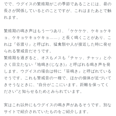
でで、ウグイスの繁殖期がこの季節であることには、昼の
長さが関係しているとのことですが、これはまたあとで触
れます。
繁殖期の鳴き声はもう一つあり、「ケケケケ、ケキョケキ
ョ、ケキョケキョケキョ……」と長く鳴くことがあり、こ
れは『谷渡り』と呼ばれ、猛禽類や人が接近した時に発せ
られる警戒音だそうです。
繁殖期を過ぎると、オスもメスも『チャッ、チャッ』と小
さく目立たない『地鳴き(じなき)』と呼ばれる鳴き声を発
します。ウグイスの場合は特に『笹鳴き』と呼ばれている
そうです。これも警戒音の一種で、ほかの個体が近づいて
きそうなときに、“自分がここにいます。距離を保ってく
ださい”と知らせるためとみられています。
実はこれ以外にもウグイスの鳴き声があるそうです。別な
サイトで紹介されていたものをご紹介します。