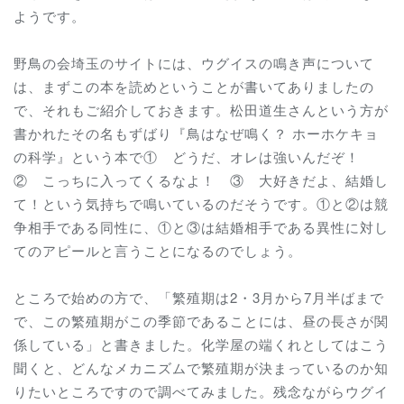
ようです。
野鳥の会埼玉のサイトには、ウグイスの鳴き声について
は、まずこの本を読めということが書いてありましたの
で、それもご紹介しておきます。松田道生さんという方が
書かれたその名もずばり『鳥はなぜ鳴く？ ホーホケキョ
の科学』という本で① どうだ、オレは強いんだぞ！
② こっちに入ってくるなよ！ ③ 大好きだよ、結婚し
て！という気持ちで鳴いているのだそうです。①と②は競
争相手である同性に、①と③は結婚相手である異性に対し
てのアピールと言うことになるのでしょう。
ところで始めの方で、「繁殖期は2・3月から7月半ばまで
で、この繁殖期がこの季節であることには、昼の長さが関
係している」と書きました。化学屋の端くれとしてはこう
聞くと、どんなメカニズムで繁殖期が決まっているのか知
りたいところですので調べてみました。残念ながらウグイ